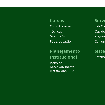
Cursos
Serv
Como ingressar
Fale C
Técnicos
Ouvido
Graduação
Pergun
Pós-graduação
Comuni
Planejamento
Sist
Institucional
Sistema
Plano de
Desenvolvimento
Institucional - PDI