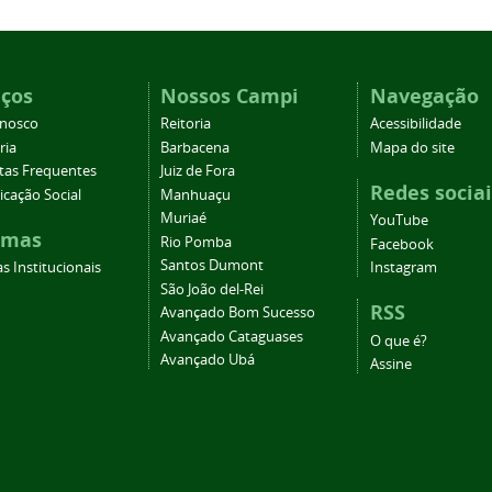
iços
Nossos Campi
Navegação
onosco
Reitoria
Acessibilidade
ria
Barbacena
Mapa do site
tas Frequentes
Juiz de Fora
Redes sociai
cação Social
Manhuaçu
Muriaé
YouTube
emas
Rio Pomba
Facebook
Santos Dumont
s Institucionais
Instagram
São João del-Rei
RSS
Avançado Bom Sucesso
Avançado Cataguases
O que é?
Avançado Ubá
Assine