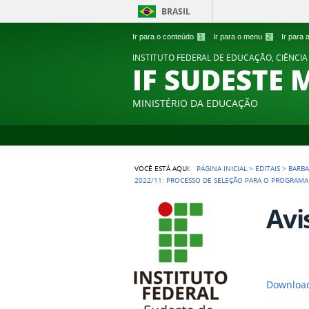
BRASIL
Ir para o conteúdo
1
Ir para o menu
2
Ir para
INSTITUTO FEDERAL DE EDUCAÇÃO, CIÊNCIA
IF SUDESTE 
MINISTÉRIO DA EDUCAÇÃO
VOCÊ ESTÁ AQUI:
PÁGINA INICIAL
>
EDITAIS
>
BARB
2022/11: PROCESSO DE SELEÇÃO PARA O PROGRAM
Avi
Download