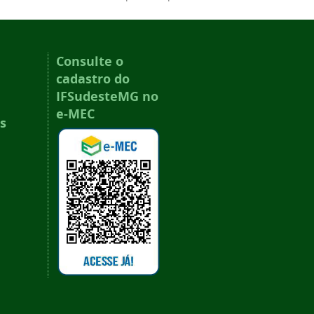
Consulte o
cadastro do
IFSudesteMG no
e-MEC
s