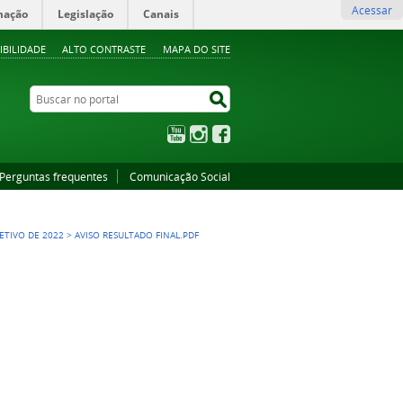
Acessar
mação
Legislação
Canais
IBILIDADE
ALTO CONTRASTE
MAPA DO SITE
Buscar no portal
Buscar no portal
YouTube
Instagram
Facebook
Perguntas frequentes
Comunicação Social
ETIVO DE 2022
>
AVISO RESULTADO FINAL.PDF