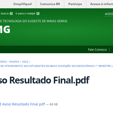
Simplifique!
Comunica BR
Participe
Acesso à infor
 a busca
3
Ir para o rodapé
4
ACESS
 E TECNOLOGIA DO SUDESTE DE MINAS GERAIS
MG
Fale Conosco
ACENA
>
ENSINO
>
2022
>
A DE ATENDIMENTO AOS ESTUDANTES EM BAIXA CONDIÇÃO SOCIOECONÔMICA 1º SEMESTRE L
so Resultado Final.pdf
 Aviso Resultado Final.pdf
— 66 KB