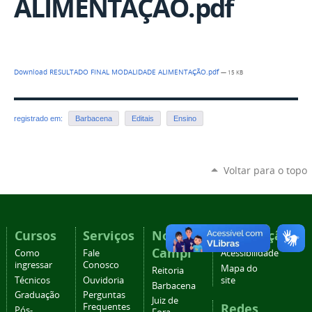
ALIMENTAÇÃO.pdf
Download RESULTADO FINAL MODALIDADE ALIMENTAÇÃO.pdf
— 15 KB
registrado em:
Barbacena
Editais
Ensino
Voltar para o topo
Cursos
Serviços
Nossos
Navegação
Campi
Como
Fale
Acessibilidade
ingressar
Conosco
Mapa do
Reitoria
Técnicos
Ouvidoria
site
Barbacena
Graduação
Perguntas
Juiz de
Redes
Frequentes
Pós-