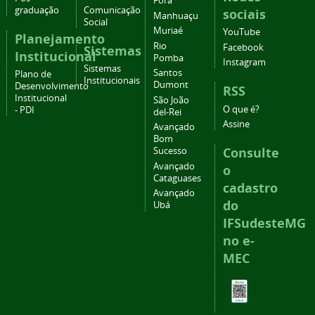
Fora
graduação
Comunicação
sociais
Manhuaçu
Social
Muriaé
YouTube
Planejamento
Rio
Facebook
Sistemas
Institucional
Pomba
Instagram
Sistemas
Santos
Plano de
Institucionais
Dumont
Desenvolvimento
RSS
Institucional
São João
O que é?
- PDI
del-Rei
Assine
Avançado
Bom
Consulte
Sucesso
Avançado
o
Cataguases
cadastro
Avançado
do
Ubá
IFSudesteMG
no e-
MEC