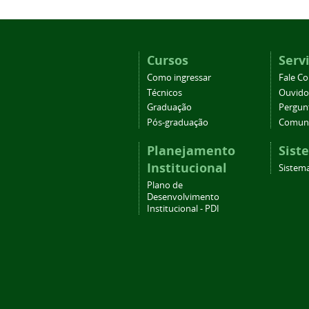
Cursos
Serv
Como ingressar
Fale C
Técnicos
Ouvido
Graduação
Pergun
Pós-graduação
Comuni
Planejamento
Sist
Institucional
Sistema
Plano de
Desenvolvimento
Institucional - PDI