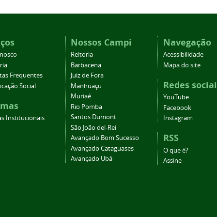
iços
Nossos Campi
Navegação
onosco
Reitoria
Acessibilidade
ria
Barbacena
Mapa do site
tas Frequentes
Juiz de Fora
Redes sociai
cação Social
Manhuaçu
Muriaé
YouTube
emas
Rio Pomba
Facebook
Santos Dumont
s Institucionais
Instagram
São João del-Rei
RSS
Avançado Bom Sucesso
Avançado Cataguases
O que é?
Avançado Ubá
Assine