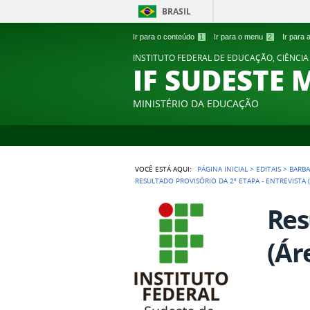
BRASIL
Ir para o conteúdo
1
Ir para o menu
2
Ir para
INSTITUTO FEDERAL DE EDUCAÇÃO, CIÊNCIA
IF SUDESTE 
MINISTÉRIO DA EDUCAÇÃO
VOCÊ ESTÁ AQUI:
PÁGINA INICIAL
>
EDITAIS
>
BARB
RESULTADO PROVISÓRIO DA 2ª ETAPA - ENTREVISTA 
Res
(Ár