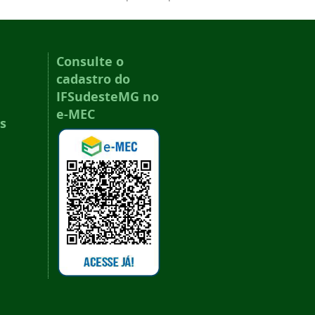
Consulte o
cadastro do
IFSudesteMG no
e-MEC
s