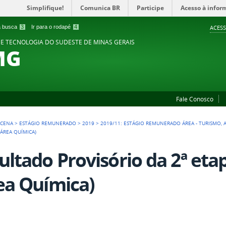
Simplifique!
Comunica BR
Participe
Acesso à infor
 a busca
3
Ir para o rodapé
4
ACESS
 E TECNOLOGIA DO SUDESTE DE MINAS GERAIS
MG
Fale Conosco
ACENA
>
ESTÁGIO REMUNERADO
>
2019
>
2019/11: ESTÁGIO REMUNERADO ÁREA - TURISMO, 
(ÁREA QUÍMICA)
ultado Provisório da 2ª etap
ea Química)