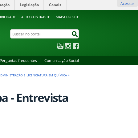
Acessar
mação
Legislação
Canais
IBILIDADE
ALTO CONTRASTE
MAPA DO SITE
Buscar no portal
Buscar no portal
YouTube
Instagram
Facebook
Perguntas frequentes
Comunicação Social
ADMINISTRAÇÃO E LICENCIATURA EM QUÍMICA
>
a - Entrevista