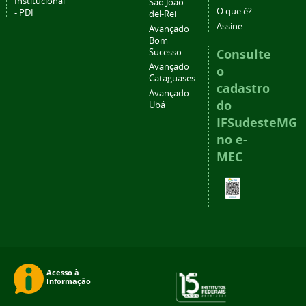
Institucional
São João
O que é?
- PDI
del-Rei
Assine
Avançado
Bom
Consulte
Sucesso
Avançado
o
Cataguases
cadastro
Avançado
do
Ubá
IFSudesteMG
no e-
MEC