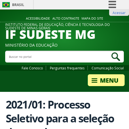
BRASIL
Acessar
Simplifique!
ACESSIBILIDADE
ALTO CONTRASTE
MAPA DO SITE
Comunica BR
INSTITUTO FEDERAL DE EDUCAÇÃO, CIÊNCIA E TECNOLOGIA DO
IF SUDESTE MG
SUDESTE DE MINAS GERAIS
Participe
Acesso à informação
MINISTÉRIO DA EDUCAÇÃO
Legislação
Buscar no portal
Bus
Canais
Fale Conosco
Perguntas frequentes
Comunicação Social
2021/01: Processo
Seletivo para a seleção