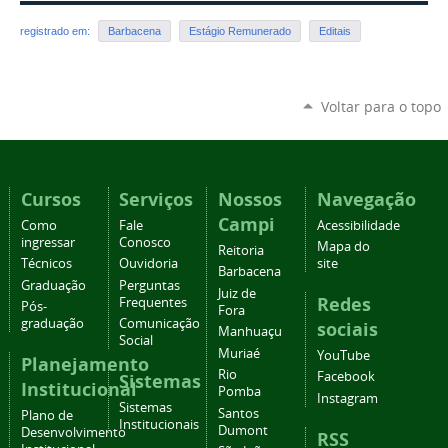
registrado em:
Barbacena
Estágio Remunerado
Editais
Voltar para o topo
Cursos
Serviços
Nossos
Navegação
Campi
Como
Fale
Acessibilidade
ingressar
Conosco
Mapa do
Reitoria
Técnicos
Ouvidoria
site
Barbacena
Graduação
Perguntas
Juiz de
Redes
Frequentes
Pós-
Fora
graduação
Comunicação
sociais
Manhuaçu
Social
Muriaé
YouTube
Planejamento
Rio
Facebook
Sistemas
Institucional
Pomba
Instagram
Sistemas
Santos
Plano de
Institucionais
Dumont
Desenvolvimento
RSS