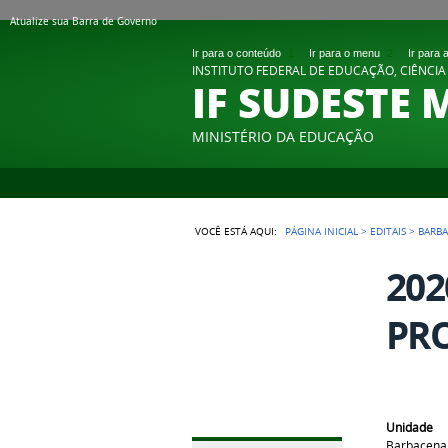
Atualize sua Barra de Governo
Ir para o conteúdo
1
Ir para o menu
2
Ir para
INSTITUTO FEDERAL DE EDUCAÇÃO, CIÊNCIA
IF SUDESTE 
MINISTÉRIO DA EDUCAÇÃO
VOCÊ ESTÁ AQUI:
PÁGINA INICIAL
>
EDITAIS
>
BARB
202
PRO
Unidade
Barbacena