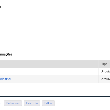
e
formações
Tipo
Arqui
ado final
Arqui
em:
Barbacena
Extensão
Editais