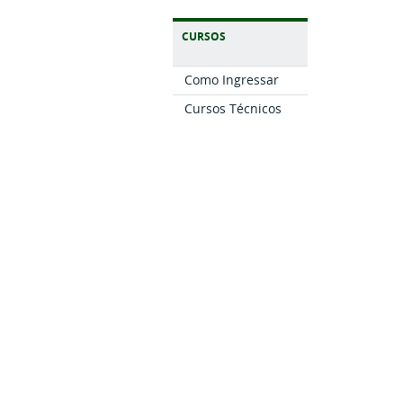
CURSOS
Como Ingressar
Cursos Técnicos
Cursos de
Graduação
Pós-graduação
Cursos FIC
Sistema UAB
IF SUDESTE MG
O Instituto
A Reitoria