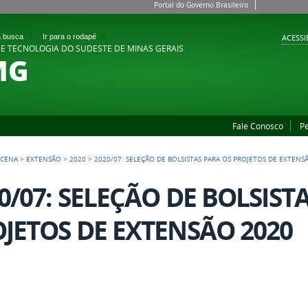
Portal do Governo Brasileiro
 a busca
3
Ir para o rodapé
4
ACESSI
 E TECNOLOGIA DO SUDESTE DE MINAS GERAIS
MG
Fale Conosco
P
ACENA
>
EXTENSÃO
>
2020
>
2020/07: SELEÇÃO DE BOLSISTAS PARA OS PROJETOS DE EXTENS
0/07: SELEÇÃO DE BOLSIST
JETOS DE EXTENSÃO 2020