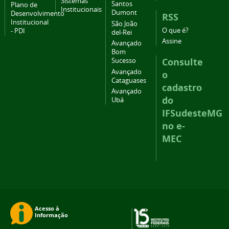
Sistemas
Santos
Plano de
Institucionais
Dumont
Desenvolvimento
RSS
Institucional
São João
O que é?
- PDI
del-Rei
Assine
Avançado
Bom
Consulte
Sucesso
Avançado
o
Cataguases
cadastro
Avançado
do
Ubá
IFSudesteMG
no e-
MEC