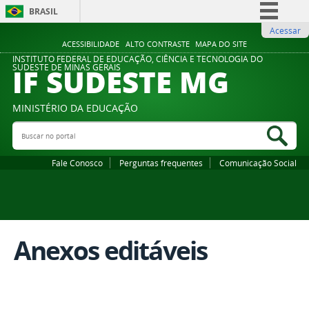
BRASIL
Acessar
Simplifique!
ACESSIBILIDADE
ALTO CONTRASTE
MAPA DO SITE
Comunica BR
INSTITUTO FEDERAL DE EDUCAÇÃO, CIÊNCIA E TECNOLOGIA DO
IF SUDESTE MG
SUDESTE DE MINAS GERAIS
Participe
Acesso à informação
MINISTÉRIO DA EDUCAÇÃO
Legislação
Buscar no portal
Bus
Canais
Fale Conosco
Perguntas frequentes
Comunicação Social
Anexos editáveis