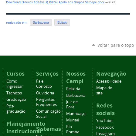
Download [Anexos Editáveis]_Edital Apoio aos Grupos Seroepe.docx
— 54 KB
registrado em:
Barbacena
Editais
Voltar para o topo
Cursos
Serviços
Nossos
Navegação
Campi
Como
Fale
Acessibilidade
ingressar
Conosco
Mapa do
Reitoria
Técnicos
Ouvidoria
site
Barbacena
Graduação
Perguntas
Juiz de
Redes
Frequentes
Pós-
Fora
graduação
Comunicação
sociais
Manhuaçu
Social
Muriaé
YouTube
Planejamento
Rio
Facebook
Sistemas
Institucional
Pomba
Instagram