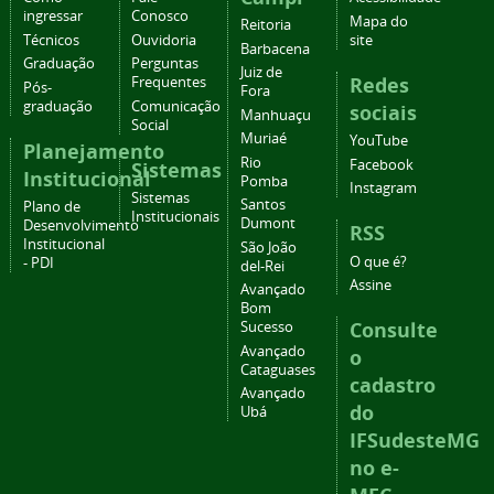
ingressar
Conosco
Mapa do
Reitoria
Técnicos
Ouvidoria
site
Barbacena
Graduação
Perguntas
Juiz de
Redes
Frequentes
Pós-
Fora
graduação
Comunicação
sociais
Manhuaçu
Social
Muriaé
YouTube
Planejamento
Rio
Facebook
Sistemas
Institucional
Pomba
Instagram
Sistemas
Santos
Plano de
Institucionais
Dumont
Desenvolvimento
RSS
Institucional
São João
O que é?
- PDI
del-Rei
Assine
Avançado
Bom
Consulte
Sucesso
Avançado
o
Cataguases
cadastro
Avançado
do
Ubá
IFSudesteMG
no e-