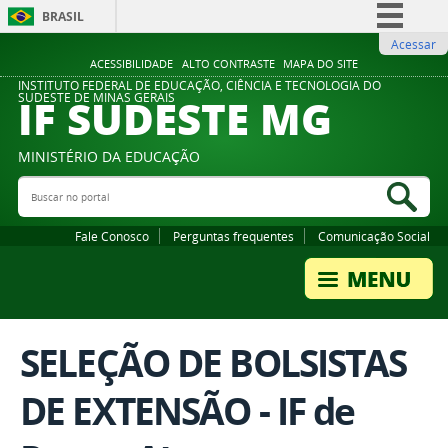
BRASIL
Acessar
Simplifique!
ACESSIBILIDADE
ALTO CONTRASTE
MAPA DO SITE
Comunica BR
INSTITUTO FEDERAL DE EDUCAÇÃO, CIÊNCIA E TECNOLOGIA DO
IF SUDESTE MG
SUDESTE DE MINAS GERAIS
Participe
Acesso à informação
MINISTÉRIO DA EDUCAÇÃO
Legislação
Buscar no portal
Bus
Canais
Fale Conosco
Perguntas frequentes
Comunicação Social
SELEÇÃO DE BOLSISTAS
DE EXTENSÃO - IF de