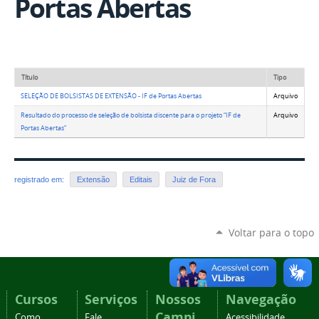
Portas Abertas
Título
Tipo
SELEÇÃO DE BOLSISTAS DE EXTENSÃO - IF de Portas Abertas
Arquivo
Resultado do processo de seleção de bolsista discente para o projeto “IF de
Arquivo
Portas Abertas”
registrado em:
Extensão
Editais
Juiz de Fora
Voltar para o topo
Cursos
Serviços
Nossos
Navegação
Campi
Como
Fale
Acessibilidade