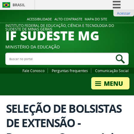
BRASIL
Acessar
Simplifique!
ACESSIBILIDADE
ALTO CONTRASTE
MAPA DO SITE
Comunica BR
INSTITUTO FEDERAL DE EDUCAÇÃO, CIÊNCIA E TECNOLOGIA DO
IF SUDESTE MG
SUDESTE DE MINAS GERAIS
Participe
Acesso à informação
MINISTÉRIO DA EDUCAÇÃO
Legislação
Buscar no portal
Bus
Canais
Fale Conosco
Perguntas frequentes
Comunicação Social
SELEÇÃO DE BOLSISTAS
DE EXTENSÃO -