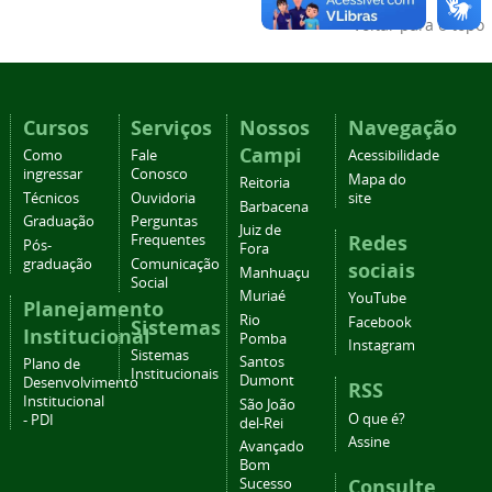
Voltar para o topo
Cursos
Serviços
Nossos
Navegação
Campi
Como
Fale
Acessibilidade
ingressar
Conosco
Mapa do
Reitoria
Técnicos
Ouvidoria
site
Barbacena
Graduação
Perguntas
Juiz de
Redes
Frequentes
Pós-
Fora
graduação
Comunicação
sociais
Manhuaçu
Social
Muriaé
YouTube
Planejamento
Rio
Facebook
Sistemas
Institucional
Pomba
Instagram
Sistemas
Santos
Plano de
Institucionais
Dumont
Desenvolvimento
RSS
Institucional
São João
O que é?
- PDI
del-Rei
Assine
Avançado
Bom
Consulte
Sucesso