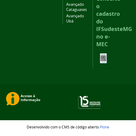
Avançado
o
Cataguases
cadastro
Avançado
do
Ubá
IFSudesteMG
no e-
MEC
Desenvolvido com o CMS de código aberto
Plone