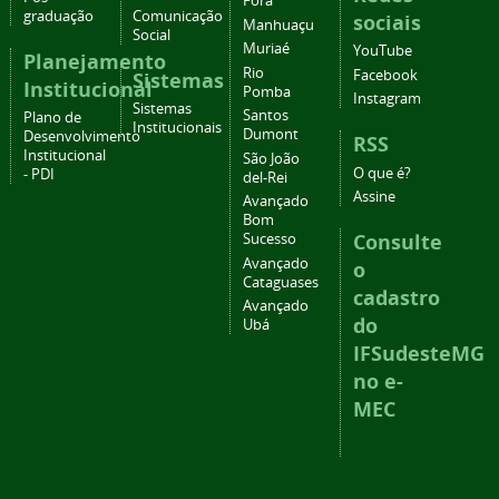
Fora
graduação
Comunicação
sociais
Manhuaçu
Social
Muriaé
YouTube
Planejamento
Rio
Facebook
Sistemas
Institucional
Pomba
Instagram
Sistemas
Santos
Plano de
Institucionais
Dumont
Desenvolvimento
RSS
Institucional
São João
O que é?
- PDI
del-Rei
Assine
Avançado
Bom
Consulte
Sucesso
Avançado
o
Cataguases
cadastro
Avançado
do
Ubá
IFSudesteMG
no e-
MEC