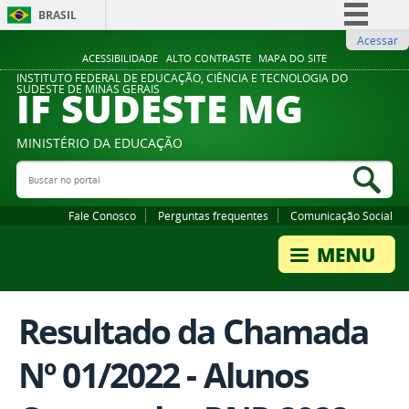
BRASIL
Acessar
Simplifique!
ACESSIBILIDADE
ALTO CONTRASTE
MAPA DO SITE
Comunica BR
INSTITUTO FEDERAL DE EDUCAÇÃO, CIÊNCIA E TECNOLOGIA DO
IF SUDESTE MG
SUDESTE DE MINAS GERAIS
Participe
Acesso à informação
MINISTÉRIO DA EDUCAÇÃO
Legislação
Buscar no portal
Bus
Canais
Fale Conosco
Perguntas frequentes
Comunicação Social
Resultado da Chamada
Nº 01/2022 - Alunos