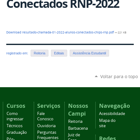
Conectados RNP-2022
Download resultado-chamada-01-2022-alunos-conectados-chips-rnp.pdf
— 221 KB
registrado em:
Reitoria
Editais
Assistência Estudantil
Voltar para o topo
Cursos
Serviços
Nossos
Navegação
Campi
Como
Fale
Acessibilidade
ingressar
Conosco
Mapa do
Reitoria
Técnicos
Ouvidoria
site
Barbacena
Graduação
Perguntas
Juiz de
Redes
Frequentes
Pós-