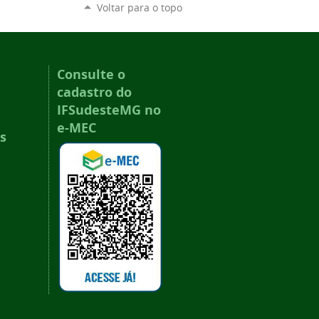
Voltar para o topo
Consulte o
cadastro do
IFSudesteMG no
e-MEC
s