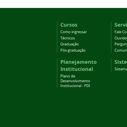
Cursos
Serv
Como ingressar
Fale C
Técnicos
Ouvido
Graduação
Pergun
Pós-graduação
Comuni
Planejamento
Sist
Institucional
Sistema
Plano de
Desenvolvimento
Institucional - PDI