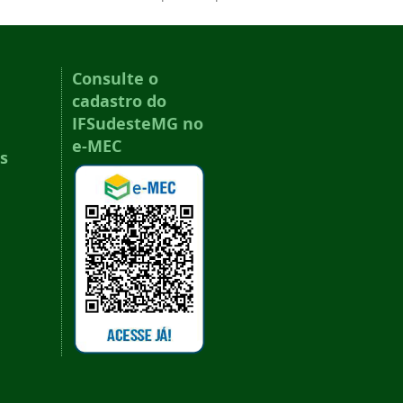
Consulte o
cadastro do
IFSudesteMG no
e-MEC
s