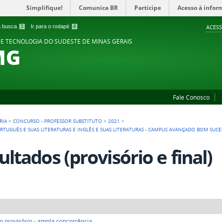
Simplifique!
Comunica BR
Participe
Acesso à infor
 a busca
3
Ir para o rodapé
4
ACESS
 E TECNOLOGIA DO SUDESTE DE MINAS GERAIS
MG
Fale Conosco
RIA
>
CONCURSO - PROFESSOR SUBSTITUTO
>
2021
>
ORTUGUÊS E SUAS LITERATURAS E INGLÊS E SUAS LITERATURAS - CAMPUS AVANÇADO BOM SUC
ultados (provisório e final)
o provisório - ampla concorrência