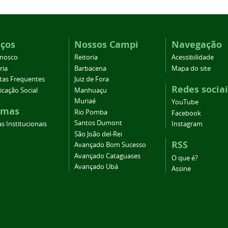
iços
Nossos Campi
Navegação
onosco
Reitoria
Acessibilidade
ria
Barbacena
Mapa do site
tas Frequentes
Juiz de Fora
Redes sociai
cação Social
Manhuaçu
Muriaé
YouTube
emas
Rio Pomba
Facebook
Santos Dumont
s Institucionais
Instagram
São João del-Rei
RSS
Avançado Bom Sucesso
Avançado Cataguases
O que é?
Avançado Ubá
Assine