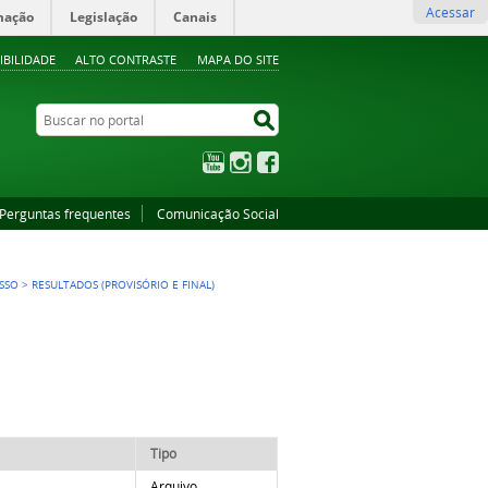
Acessar
mação
Legislação
Canais
IBILIDADE
ALTO CONTRASTE
MAPA DO SITE
Buscar no portal
Buscar no portal
YouTube
Instagram
Facebook
Perguntas frequentes
Comunicação Social
ESSO
>
RESULTADOS (PROVISÓRIO E FINAL)
Tipo
Arquivo