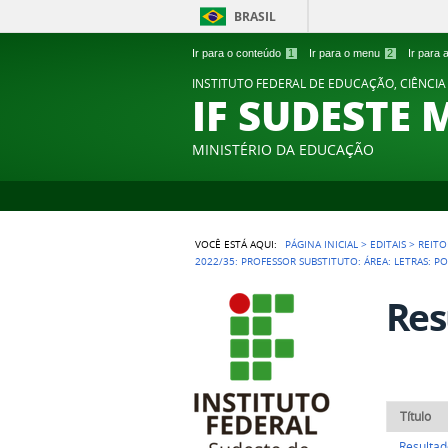
BRASIL
Ir para o conteúdo
1
Ir para o menu
2
Ir para
INSTITUTO FEDERAL DE EDUCAÇÃO, CIÊNCIA
IF SUDESTE 
MINISTÉRIO DA EDUCAÇÃO
VOCÊ ESTÁ AQUI:
PÁGINA INICIAL
>
EDITAIS
>
REITO
2022/35: PROFESSOR SUBSTITUTO: ÁREA: LETRAS: P
Res
Título
Resultad