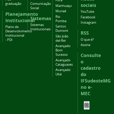
Fora
graduação
Comunicação
sociais
Manhuaçu
Social
Muriaé
YouTube
Planejamento
Rio
Facebook
Sistemas
Institucional
Pomba
Instagram
Sistemas
Santos
Plano de
Institucionais
Dumont
Desenvolvimento
RSS
Institucional
São João
O que é?
- PDI
del-Rei
Assine
Avançado
Bom
Consulte
Sucesso
Avançado
o
Cataguases
cadastro
Avançado
do
Ubá
IFSudesteMG
no e-
MEC