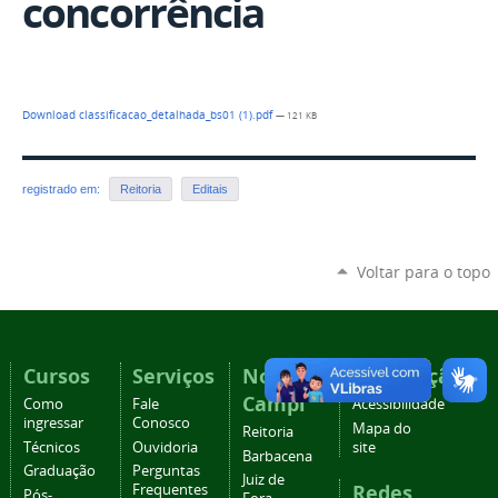
concorrência
Download classificacao_detalhada_bs01 (1).pdf
— 121 KB
registrado em:
Reitoria
Editais
Voltar para o topo
Cursos
Serviços
Nossos
Navegação
Campi
Como
Fale
Acessibilidade
ingressar
Conosco
Mapa do
Reitoria
Técnicos
Ouvidoria
site
Barbacena
Graduação
Perguntas
Juiz de
Redes
Frequentes
Pós-