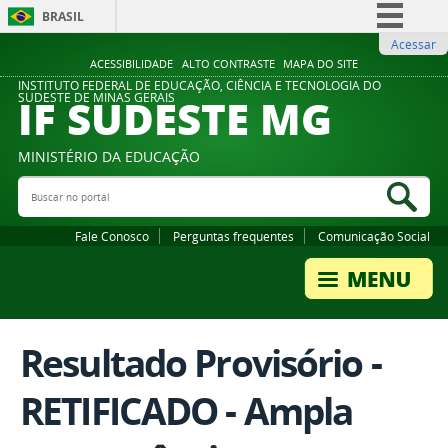
BRASIL
Acessar
Simplifique!
ACESSIBILIDADE
ALTO CONTRASTE
MAPA DO SITE
Comunica BR
INSTITUTO FEDERAL DE EDUCAÇÃO, CIÊNCIA E TECNOLOGIA DO
IF SUDESTE MG
SUDESTE DE MINAS GERAIS
Participe
Acesso à informação
MINISTÉRIO DA EDUCAÇÃO
Legislação
Buscar no portal
Bus
Canais
Fale Conosco
Perguntas frequentes
Comunicação Social
Resultado Provisório -
RETIFICADO - Ampla