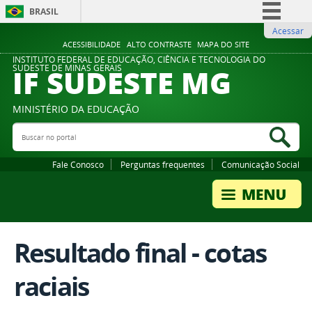
BRASIL
Acessar
Simplifique!
ACESSIBILIDADE
ALTO CONTRASTE
MAPA DO SITE
Comunica BR
INSTITUTO FEDERAL DE EDUCAÇÃO, CIÊNCIA E TECNOLOGIA DO
IF SUDESTE MG
SUDESTE DE MINAS GERAIS
Participe
Acesso à informação
MINISTÉRIO DA EDUCAÇÃO
Legislação
Buscar no portal
Bus
Canais
Fale Conosco
Perguntas frequentes
Comunicação Social
Resultado final - cotas
raciais