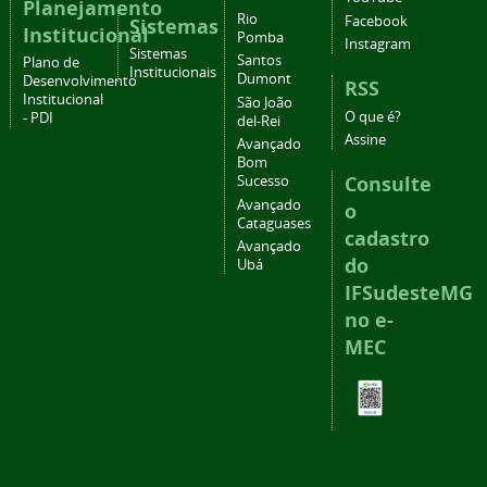
Planejamento
Rio
Facebook
Sistemas
Institucional
Pomba
Instagram
Sistemas
Santos
Plano de
Institucionais
Dumont
Desenvolvimento
RSS
Institucional
São João
O que é?
- PDI
del-Rei
Assine
Avançado
Bom
Consulte
Sucesso
Avançado
o
Cataguases
cadastro
Avançado
do
Ubá
IFSudesteMG
no e-
MEC