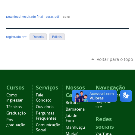
Download Resultado final - cotas.pdf
— 85 KB
registrado em:
Reitoria
Editais
Voltar para o topo
Cursos
Serviços
Nossos
Navegação
Campi
Como
Fale
Acessibilidade
ingressar
Conosco
Mapa do
Reitoria
Técnicos
Ouvidoria
site
Barbacena
Graduação
Perguntas
Juiz de
Redes
Frequentes
Pós-
Fora
graduação
Comunicação
sociais
Manhuaçu
Social
Muriaé
YouTube