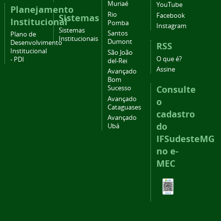
Muriaé
YouTube
Planejamento
Rio
Facebook
Sistemas
Institucional
Pomba
Instagram
Sistemas
Santos
Plano de
Institucionais
Dumont
Desenvolvimento
RSS
Institucional
São João
O que é?
- PDI
del-Rei
Assine
Avançado
Bom
Consulte
Sucesso
Avançado
o
Cataguases
cadastro
Avançado
do
Ubá
IFSudesteMG
no e-
MEC