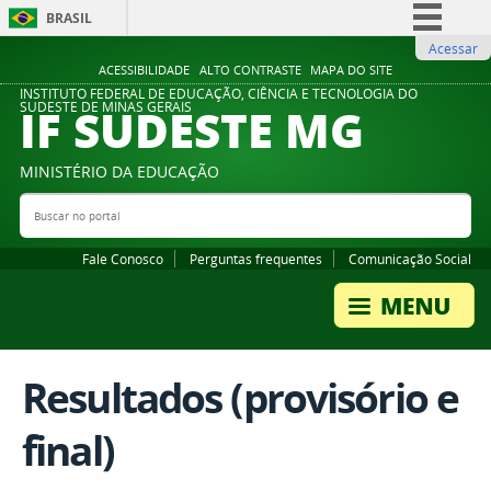
BRASIL
Acessar
Simplifique!
ACESSIBILIDADE
ALTO CONTRASTE
MAPA DO SITE
Comunica BR
INSTITUTO FEDERAL DE EDUCAÇÃO, CIÊNCIA E TECNOLOGIA DO
IF SUDESTE MG
SUDESTE DE MINAS GERAIS
Participe
Acesso à informação
MINISTÉRIO DA EDUCAÇÃO
Legislação
Buscar no portal
Bus
Canais
Fale Conosco
Perguntas frequentes
Comunicação Social
Resultados (provisório e
final)