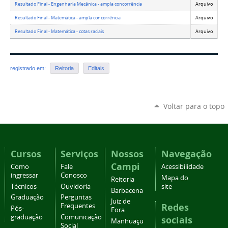
Resultado Final - Engenharia Mecânica - ampla concorrência
Arquivo
Resultado Final - Matemática - ampla concorrência
Arquivo
Resultado Final - Matemática - cotas raciais
Arquivo
registrado em:
Reitoria
Editais
Voltar para o topo
Cursos
Serviços
Nossos
Navegação
Campi
Como
Fale
Acessibilidade
ingressar
Conosco
Mapa do
Reitoria
Técnicos
Ouvidoria
site
Barbacena
Graduação
Perguntas
Juiz de
Redes
Frequentes
Pós-
Fora
graduação
Comunicação
sociais
Manhuaçu
Social