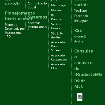
Fora
graduação
Comunicação
sociais
Manhuaçu
Social
Muriaé
YouTube
Planejamento
Rio
Facebook
Sistemas
Institucional
Pomba
Instagram
Sistemas
Santos
Plano de
Institucionais
Dumont
Desenvolvimento
RSS
Institucional
São João
O que é?
- PDI
del-Rei
Assine
Avançado
Bom
Consulte
Sucesso
Avançado
o
Cataguases
cadastro
Avançado
do
Ubá
IFSudesteMG
no e-
MEC