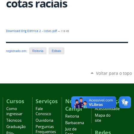
cotas raciais
Download Eng Elétrica 2 - cotas.pdf
— 116 KB
registrado em:
Reitoria
Editais
Voltar para o topo
Cursos
Serviços
Nossos
Navegação
Campi
Como
Fale
Acessibilidade
ingressar
Conosco
Mapa do
Reitoria
Técnicos
Ouvidoria
site
Barbacena
Graduação
Perguntas
Juiz de
Redes
Frequentes
Pós-