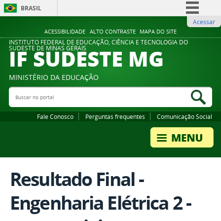
BRASIL
Acessar
Simplifique!
ACESSIBILIDADE
ALTO CONTRASTE
MAPA DO SITE
Comunica BR
INSTITUTO FEDERAL DE EDUCAÇÃO, CIÊNCIA E TECNOLOGIA DO
IF SUDESTE MG
SUDESTE DE MINAS GERAIS
Participe
Acesso à informação
MINISTÉRIO DA EDUCAÇÃO
Legislação
Buscar no portal
Bus
Canais
Fale Conosco
Perguntas frequentes
Comunicação Social
Resultado Final -
Engenharia Elétrica 2 -