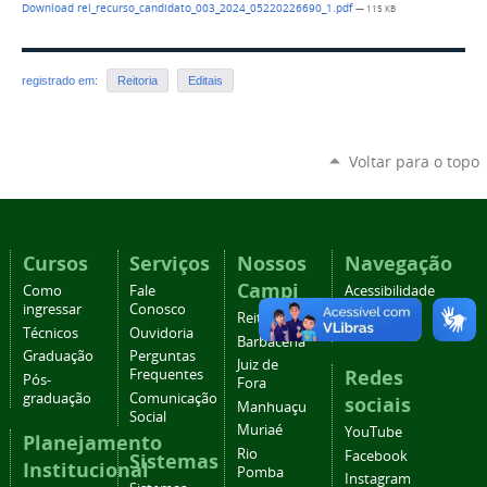
Download rel_recurso_candidato_003_2024_05220226690_1.pdf
— 115 KB
registrado em:
Reitoria
Editais
Voltar para o topo
Cursos
Serviços
Nossos
Navegação
Campi
Como
Fale
Acessibilidade
ingressar
Conosco
Mapa do
Reitoria
Técnicos
Ouvidoria
site
Barbacena
Graduação
Perguntas
Juiz de
Redes
Frequentes
Pós-
Fora
graduação
Comunicação
sociais
Manhuaçu
Social
Muriaé
YouTube
Planejamento
Rio
Facebook
Sistemas
Institucional
Pomba
Instagram