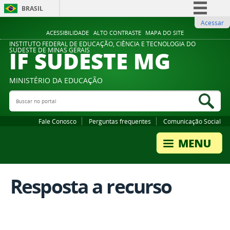
BRASIL
Acessar
Simplifique!
ACESSIBILIDADE
ALTO CONTRASTE
MAPA DO SITE
Comunica BR
INSTITUTO FEDERAL DE EDUCAÇÃO, CIÊNCIA E TECNOLOGIA DO
IF SUDESTE MG
SUDESTE DE MINAS GERAIS
Participe
Acesso à informação
MINISTÉRIO DA EDUCAÇÃO
Legislação
Buscar no portal
Bus
Canais
Fale Conosco
Perguntas frequentes
Comunicação Social
Resposta a recurso