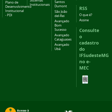
Sistemas
Santos
Plano de
Institucionais
Dumont
Desenvolvimento
RSS
Institucional
São João
O que é?
- PDI
del-Rei
Assine
Avançado
Bom
Consulte
Sucesso
Avançado
o
Cataguases
cadastro
Avançado
do
Ubá
IFSudesteMG
no e-
MEC