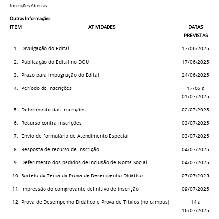
Inscrições Abertas
Outras Informações
ITEM
ATIVIDADES
DATAS
PREVISTAS
1.
Divulgação do Edital
17/06/2025
2.
Publicação do Edital no DOU
17/06/2025
3.
Prazo para impugnação do Edital
24/06/2025
4.
Período de Inscrições
17/06 a
01/07/2025
5.
Deferimento das Inscrições
02/07/2025
6.
Recurso contra inscrições
03/07/2025
7.
Envio de Formulário de Atendimento Especial
03/07/2025
8.
Resposta de recurso de Inscrição
04/07/2025
9.
Deferimento dos pedidos de inclusão de Nome Social
04/07/2025
10.
Sorteio do Tema da Prova de Desempenho Didático
07/07/2025
11.
Impressão do comprovante definitivo de inscrição
09/07/2025
12.
Prova de Desempenho Didático e Prova de Títulos (no campus)
14 a
16/07/2025