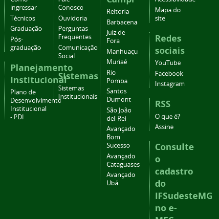
ingressar
Conosco
Mapa do
Reitoria
Técnicos
Ouvidoria
site
Barbacena
Graduação
Perguntas
Juiz de
Redes
Frequentes
Pós-
Fora
graduação
Comunicação
sociais
Manhuaçu
Social
Muriaé
YouTube
Planejamento
Rio
Facebook
Sistemas
Institucional
Pomba
Instagram
Sistemas
Santos
Plano de
Institucionais
Dumont
Desenvolvimento
RSS
Institucional
São João
O que é?
- PDI
del-Rei
Assine
Avançado
Bom
Consulte
Sucesso
Avançado
o
Cataguases
cadastro
Avançado
do
Ubá
IFSudesteMG
no e-