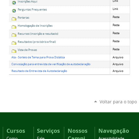
Link
Inscrições Aqui
Link
Perguntas Frequentes
Pasta
Portarias
Pasta
Homologação de Inscrições
Pasta
Recursos (inscrição e resultado)
Pasta
Resultados (provisório e final)
Pasta
Vista de Provas
Ata - Sorteio de Tema para Prova Didática
Arquivo
Convocação para entrevista de verificação de autodeclaração
Arquivo
Resultado de Entrevista de Autodeclaração
Arquivo
Voltar para o topo
Cursos
Serviços
Nossos
Navegação
Campi
Como
Fale
Acessibilidade