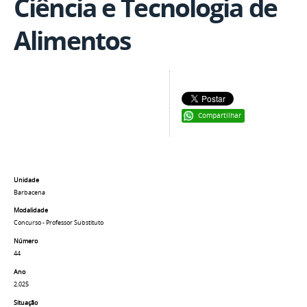
Ciência e Tecnologia de
Alimentos
Compartilhar
Unidade
Barbacena
Modalidade
Concurso - Professor Substituto
Número
44
Ano
2.025
Situação