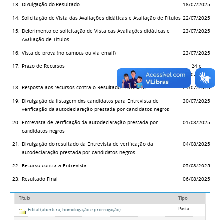
13.
Divulgação do Resultado
18/07/2025
14.
Solicitação de Vista das Avaliações didáticas e Avaliação de Títulos
22/07/2025
15.
Deferimento de solicitação de Vista das Avaliações didáticas e
23/07/2025
Avaliação de Títulos
16.
Vista de prova (no campus ou via email)
23/07/2025
17.
Prazo de Recursos
24 e
25/07/2025
18.
Resposta aos recursos contra o Resultado Provisório
29/07/2025
19.
Divulgação da listagem dos candidatos para Entrevista de
30/07/2025
verificação da autodeclaração prestada por candidatos negros
20.
Entrevista de verificação da autodeclaração prestada por
01/08/2025
candidatos negros
21.
Divulgação do resultado da Entrevista de verificação da
04/08/2025
autodeclaração prestada por candidatos negros
22.
Recurso contra a Entrevista
05/08/2025
23.
Resultado Final
06/08/2025
Título
Tipo
Pasta
Edital (abertura, homologação e prorrogação)