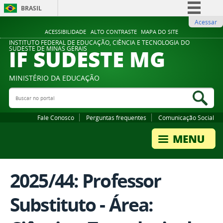
BRASIL
Acessar
Simplifique!
ACESSIBILIDADE
ALTO CONTRASTE
MAPA DO SITE
Comunica BR
INSTITUTO FEDERAL DE EDUCAÇÃO, CIÊNCIA E TECNOLOGIA DO
IF SUDESTE MG
SUDESTE DE MINAS GERAIS
Participe
Acesso à informação
MINISTÉRIO DA EDUCAÇÃO
Legislação
Buscar no portal
Bus
Canais
Fale Conosco
Perguntas frequentes
Comunicação Social
2025/44: Professor
Substituto - Área: