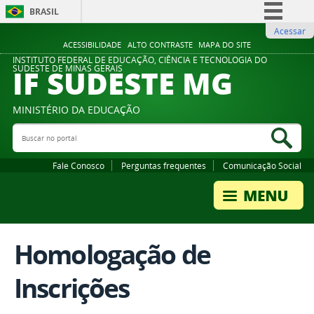
BRASIL
Acessar
Simplifique!
ACESSIBILIDADE
ALTO CONTRASTE
MAPA DO SITE
Comunica BR
INSTITUTO FEDERAL DE EDUCAÇÃO, CIÊNCIA E TECNOLOGIA DO
IF SUDESTE MG
SUDESTE DE MINAS GERAIS
Participe
Acesso à informação
MINISTÉRIO DA EDUCAÇÃO
Legislação
Buscar no portal
Bus
Canais
Fale Conosco
Perguntas frequentes
Comunicação Social
Homologação de
Inscrições