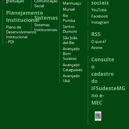
graduação
Comunicação
sociais
Manhuaçu
Social
Muriaé
YouTube
Planejamento
Rio
Facebook
Sistemas
Institucional
Pomba
Instagram
Sistemas
Santos
Plano de
Institucionais
Dumont
Desenvolvimento
RSS
Institucional
São João
O que é?
- PDI
del-Rei
Assine
Avançado
Bom
Consulte
Sucesso
Avançado
o
Cataguases
cadastro
Avançado
do
Ubá
IFSudesteMG
no e-
MEC