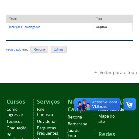
Título
Tipo
Inscrições Homologadas
Arquivo
registrado em:
Reitoria
Editais
Voltar para o topo
Cursos
Serviços
Nossos
Navegação
Campi
Como
Fale
Acessibilidade
ingressar
Conosco
Mapa do
Reitoria
Técnicos
Ouvidoria
site
Barbacena
Graduação
Perguntas
Juiz de
Redes
Frequentes
Pós-
Fora