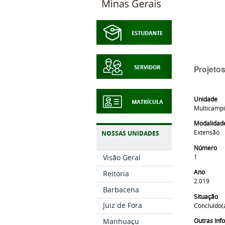
Projeto
Unidade
Multicamp
Modalidad
Extensão
NOSSAS UNIDADES
Número
1
Visão Geral
Ano
Reitoria
2.019
Barbacena
Situação
Juiz de Fora
Concluído(
Outras In
Manhuaçu