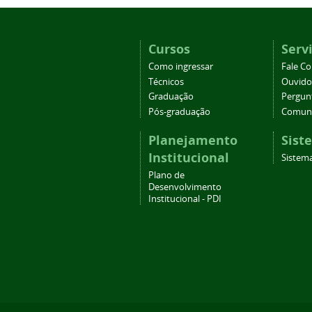
Cursos
Serv
Como ingressar
Fale C
Técnicos
Ouvido
Graduação
Pergun
Pós-graduação
Comuni
Planejamento
Sist
Institucional
Sistema
Plano de
Desenvolvimento
Institucional - PDI