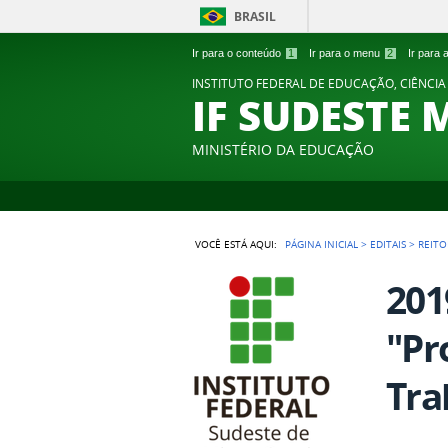
BRASIL
Ir para o conteúdo
1
Ir para o menu
2
Ir para
INSTITUTO FEDERAL DE EDUCAÇÃO, CIÊNCIA
IF SUDESTE 
MINISTÉRIO DA EDUCAÇÃO
VOCÊ ESTÁ AQUI:
PÁGINA INICIAL
>
EDITAIS
>
REITO
201
"Pr
Tra