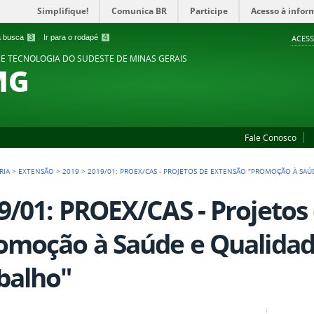
Simplifique!
Comunica BR
Participe
Acesso à infor
 a busca
3
Ir para o rodapé
4
ACESS
 E TECNOLOGIA DO SUDESTE DE MINAS GERAIS
MG
Fale Conosco
RIA
>
EXTENSÃO
>
2019
>
2019/01: PROEX/CAS - PROJETOS DE EXTENSÃO "PROMOÇÃO À SAÚ
9/01: PROEX/CAS - Projetos
omoção à Saúde e Qualidad
balho"