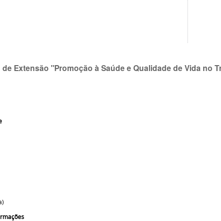
s de Extensão "Promoção à Saúde e Qualidade de Vida no T
i
e
a)
formações