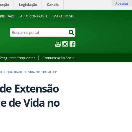
Acessar
mação
Legislação
Canais
IBILIDADE
ALTO CONTRASTE
MAPA DO SITE
Buscar no portal
Buscar no portal
YouTube
Instagram
Facebook
Perguntas frequentes
Comunicação Social
DE E QUALIDADE DE VIDA NO TRABALHO"
 de Extensão
e de Vida no