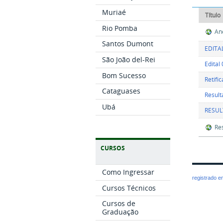
Muriaé
Título
Rio Pomba
An
Santos Dumont
EDITAL
São João del-Rei
Edital
Bom Sucesso
Retifi
Cataguases
Result
Ubá
RESUL
Re
CURSOS
Como Ingressar
registrado 
Cursos Técnicos
Cursos de
Graduação