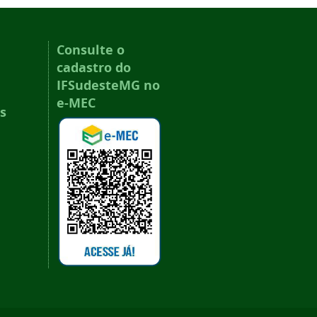
Consulte o
cadastro do
IFSudesteMG no
e-MEC
s