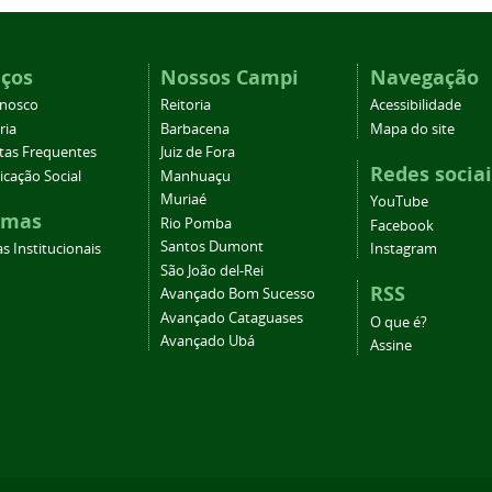
iços
Nossos Campi
Navegação
onosco
Reitoria
Acessibilidade
ria
Barbacena
Mapa do site
tas Frequentes
Juiz de Fora
Redes sociai
cação Social
Manhuaçu
Muriaé
YouTube
emas
Rio Pomba
Facebook
Santos Dumont
s Institucionais
Instagram
São João del-Rei
RSS
Avançado Bom Sucesso
Avançado Cataguases
O que é?
Avançado Ubá
Assine