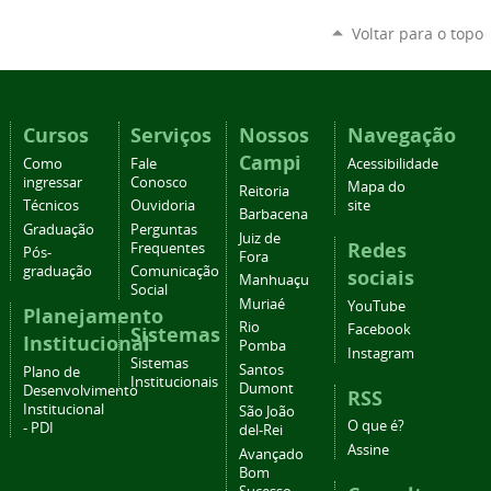
Voltar para o topo
Cursos
Serviços
Nossos
Navegação
Campi
Como
Fale
Acessibilidade
ingressar
Conosco
Mapa do
Reitoria
Técnicos
Ouvidoria
site
Barbacena
Graduação
Perguntas
Juiz de
Redes
Frequentes
Pós-
Fora
graduação
Comunicação
sociais
Manhuaçu
Social
Muriaé
YouTube
Planejamento
Rio
Facebook
Sistemas
Institucional
Pomba
Instagram
Sistemas
Santos
Plano de
Institucionais
Dumont
Desenvolvimento
RSS
Institucional
São João
O que é?
- PDI
del-Rei
Assine
Avançado
Bom