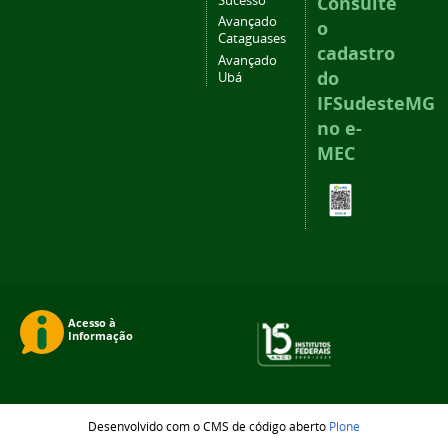
Consulte
Sucesso
Avançado
o
Cataguases
cadastro
Avançado
do
Ubá
IFSudesteMG
no e-
MEC
Desenvolvido com o CMS de código aberto
Plone