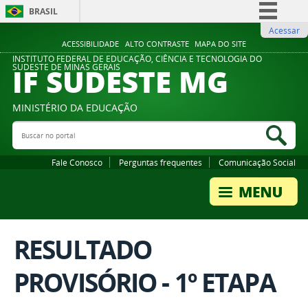
BRASIL
Acessar
Simplifique!
ACESSIBILIDADE
ALTO CONTRASTE
MAPA DO SITE
Comunica BR
INSTITUTO FEDERAL DE EDUCAÇÃO, CIÊNCIA E TECNOLOGIA DO
IF SUDESTE MG
SUDESTE DE MINAS GERAIS
Participe
Acesso à informação
MINISTÉRIO DA EDUCAÇÃO
Legislação
Buscar no portal
Bus
Canais
Fale Conosco
Perguntas frequentes
Comunicação Social
RESULTADO
PROVISÓRIO - 1º ETAPA