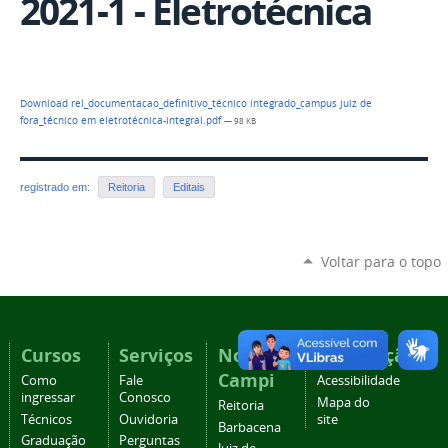
2021-1 - Eletrotécnica
Download rel_documentacao_definitivo_técnico integrado_campus juiz de
fora_técnico em eletrotécnica-integral.pdf
— 98 KB
registrado em:
Reitoria
Editais
Voltar para o topo
Cursos
Serviços
Nossos
Navegação
Campi
Como
Fale
Acessibilidade
ingressar
Conosco
Mapa do
Reitoria
Técnicos
Ouvidoria
site
Barbacena
Graduação
Perguntas