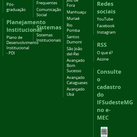
Juiz de
Redes
Frequentes
Pós-
Fora
graduação
Comunicação
sociais
Manhuaçu
Social
Muriaé
YouTube
Planejamento
Rio
Facebook
Sistemas
Institucional
Pomba
Instagram
Sistemas
Santos
Plano de
Institucionais
Dumont
Desenvolvimento
RSS
Institucional
São João
O que é?
- PDI
del-Rei
Assine
Avançado
Bom
Consulte
Sucesso
Avançado
o
Cataguases
cadastro
Avançado
do
Ubá
IFSudesteMG
no e-
MEC