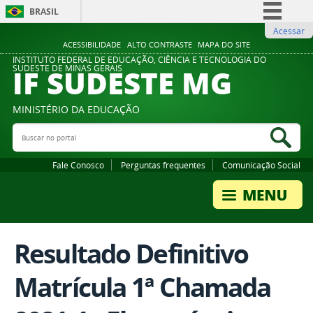
BRASIL
Acessar
Simplifique!
ACESSIBILIDADE
ALTO CONTRASTE
MAPA DO SITE
Comunica BR
INSTITUTO FEDERAL DE EDUCAÇÃO, CIÊNCIA E TECNOLOGIA DO
IF SUDESTE MG
SUDESTE DE MINAS GERAIS
Participe
Acesso à informação
MINISTÉRIO DA EDUCAÇÃO
Legislação
Buscar no portal
Bus
Canais
Fale Conosco
Perguntas frequentes
Comunicação Social
Resultado Definitivo
Matrícula 1ª Chamada