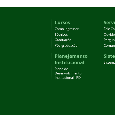
Cursos
Serv
Como ingressar
Fale C
Técnicos
Ouvido
Graduação
Pergun
Pós-graduação
Comuni
Planejamento
Sist
Institucional
Sistema
Plano de
Desenvolvimento
Institucional - PDI