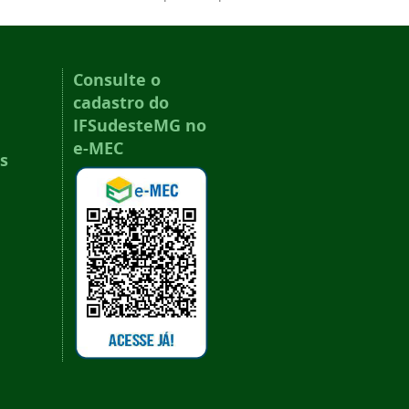
Consulte o
cadastro do
IFSudesteMG no
e-MEC
s