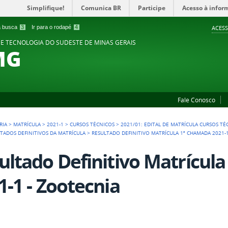
Simplifique!
Comunica BR
Participe
Acesso à infor
 a busca
3
Ir para o rodapé
4
ACESS
 E TECNOLOGIA DO SUDESTE DE MINAS GERAIS
MG
Fale Conosco
RIA
>
MATRÍCULA
>
2021-1
>
CURSOS TÉCNICOS
>
2021/01: EDITAL DE MATRÍCULA CURSOS TÉ
TADOS DEFINITIVOS DA MATRÍCULA
>
RESULTADO DEFINITIVO MATRÍCULA 1ª CHAMADA 2021-
ultado Definitivo Matrícul
1-1 - Zootecnia