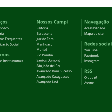
iços
Nossos Campi
Navegação
onosco
Reitoria
Acessibilidade
ria
Barbacena
Mapa do site
tas Frequentes
Juiz de Fora
Redes sociai
cação Social
Manhuaçu
Muriaé
YouTube
emas
Rio Pomba
Facebook
Santos Dumont
s Institucionais
Instagram
São João del-Rei
RSS
Avançado Bom Sucesso
Avançado Cataguases
O que é?
Avançado Ubá
Assine