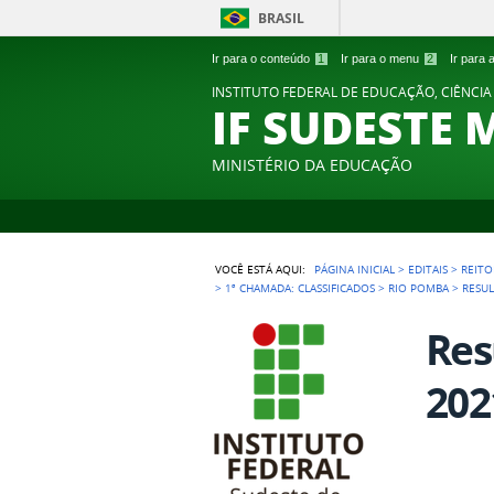
BRASIL
Ir para o conteúdo
1
Ir para o menu
2
Ir para
INSTITUTO FEDERAL DE EDUCAÇÃO, CIÊNCIA
IF SUDESTE 
MINISTÉRIO DA EDUCAÇÃO
VOCÊ ESTÁ AQUI:
PÁGINA INICIAL
>
EDITAIS
>
REITO
>
1ª CHAMADA: CLASSIFICADOS
>
RIO POMBA
>
RESUL
Res
202