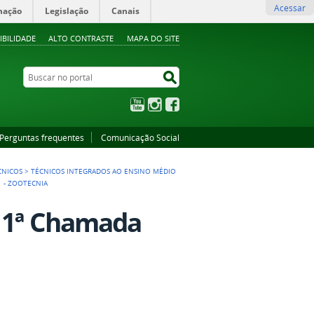
Acessar
mação
Legislação
Canais
IBILIDADE
ALTO CONTRASTE
MAPA DO SITE
Buscar no portal
Buscar no portal
YouTube
Instagram
Facebook
Perguntas frequentes
Comunicação Social
CNICOS
>
TÉCNICOS INTEGRADOS AO ENSINO MÉDIO
1 - ZOOTECNIA
a 1ª Chamada