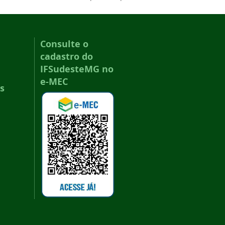
Consulte o
cadastro do
IFSudesteMG no
e-MEC
s