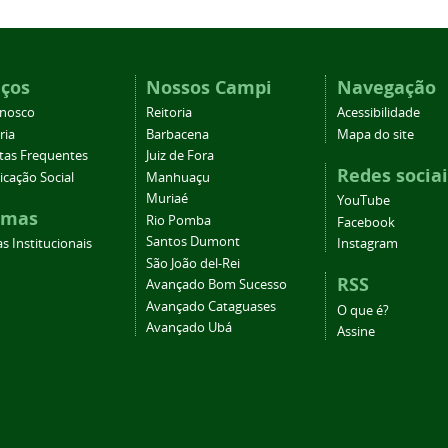
iços
Nossos Campi
Navegação
onosco
Reitoria
Acessibilidade
ria
Barbacena
Mapa do site
tas Frequentes
Juiz de Fora
Redes sociai
cação Social
Manhuaçu
Muriaé
YouTube
emas
Rio Pomba
Facebook
Santos Dumont
s Institucionais
Instagram
São João del-Rei
RSS
Avançado Bom Sucesso
Avançado Cataguases
O que é?
Avançado Ubá
Assine