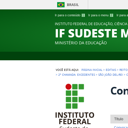
BRASIL
Ir para o conteúdo
1
Ir para o menu
2
Ir para
INSTITUTO FEDERAL DE EDUCAÇÃO, CIÊNCIA
IF SUDESTE 
MINISTÉRIO DA EDUCAÇÃO
VOCÊ ESTÁ AQUI:
PÁGINA INICIAL
>
EDITAIS
>
REITO
>
2ª CHAMADA: EXCEDENTES
>
SÃO JOÃO DEL-REI
>
Con
Título
Convoca