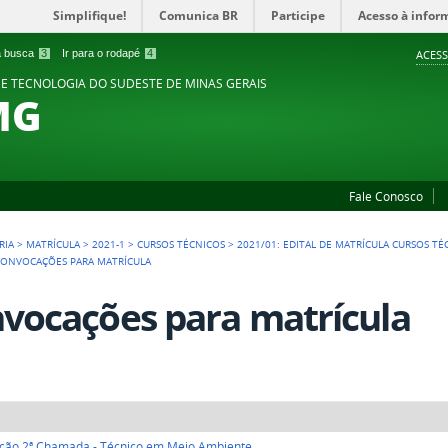
Simplifique!
Comunica BR
Participe
Acesso à infor
 a busca
3
Ir para o rodapé
4
ACESS
 E TECNOLOGIA DO SUDESTE DE MINAS GERAIS
MG
Fale Conosco
RIA
>
MATRÍCULA
>
2021-1
>
CURSOS TÉCNICOS
>
2021/01: EDITAL DE MATRÍCULA CURSOS TÉ
CONVOCAÇÕES PARA MATRÍCULA
vocações para matrícula
ção 2ª Chamada - Técnico em Meio Ambiente