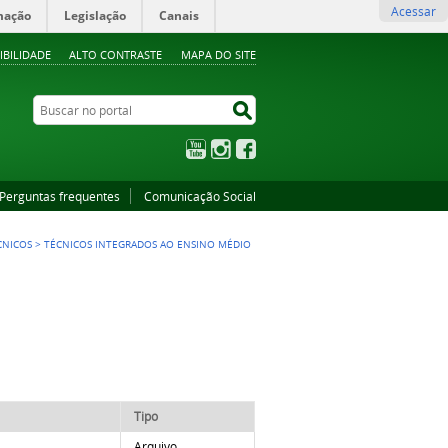
Acessar
mação
Legislação
Canais
IBILIDADE
ALTO CONTRASTE
MAPA DO SITE
Buscar no portal
Buscar no portal
YouTube
Instagram
Facebook
Perguntas frequentes
Comunicação Social
CNICOS
>
TÉCNICOS INTEGRADOS AO ENSINO MÉDIO
Tipo
Arquivo