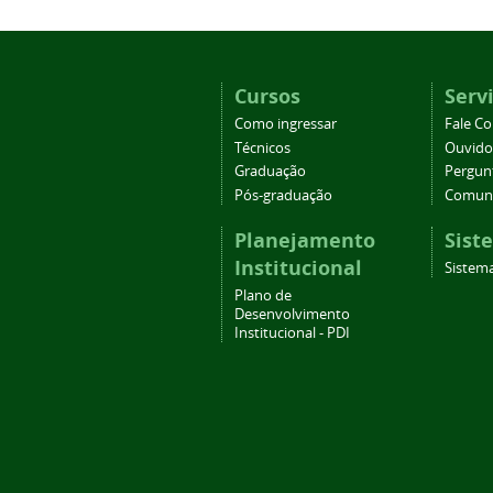
Cursos
Serv
Como ingressar
Fale C
Técnicos
Ouvido
Graduação
Pergun
Pós-graduação
Comuni
Planejamento
Sist
Institucional
Sistema
Plano de
Desenvolvimento
Institucional - PDI