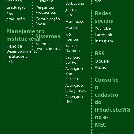
Técnicos
Ouvidoria
site
Barbacena
Graduação
Perguntas
Juiz de
Redes
Frequentes
Pós-
Fora
graduação
Comunicação
sociais
Manhuaçu
Social
Muriaé
YouTube
Planejamento
Rio
Facebook
Sistemas
Institucional
Pomba
Instagram
Sistemas
Santos
Plano de
Institucionais
Dumont
Desenvolvimento
RSS
Institucional
São João
O que é?
- PDI
del-Rei
Assine
Avançado
Bom
Consulte
Sucesso
Avançado
o
Cataguases
cadastro
Avançado
do
Ubá
IFSudesteMG
no e-
MEC