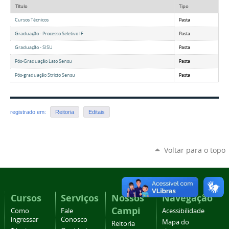
Título
Tipo
Cursos Técnicos
Pasta
Graduação - Processo Seletivo IF
Pasta
Graduação - SISU
Pasta
Pós-Graduação Lato Sensu
Pasta
Pós-graduação Stricto Sensu
Pasta
registrado em:
Reitoria
Editais
Voltar para o topo
Cursos
Serviços
Nossos
Navegação
Campi
Como
Fale
Acessibilidade
ingressar
Conosco
Mapa do
Reitoria