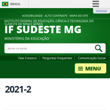
BRASIL
Acessar
Simplifique!
ACESSIBILIDADE
ALTO CONTRASTE
MAPA DO SITE
Comunica BR
INSTITUTO FEDERAL DE EDUCAÇÃO, CIÊNCIA E TECNOLOGIA DO
IF SUDESTE MG
SUDESTE DE MINAS GERAIS
Participe
Acesso à informação
MINISTÉRIO DA EDUCAÇÃO
Legislação
Buscar no portal
Bus
Canais
Fale Conosco
Perguntas frequentes
Comunicação Social
2021-2