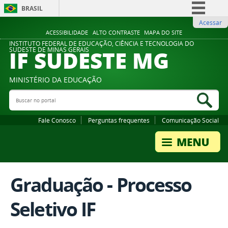
BRASIL
Acessar
Simplifique!
ACESSIBILIDADE
ALTO CONTRASTE
MAPA DO SITE
Comunica BR
INSTITUTO FEDERAL DE EDUCAÇÃO, CIÊNCIA E TECNOLOGIA DO
IF SUDESTE MG
SUDESTE DE MINAS GERAIS
Participe
Acesso à informação
MINISTÉRIO DA EDUCAÇÃO
Legislação
Buscar no portal
Bus
Canais
Fale Conosco
Perguntas frequentes
Comunicação Social
Graduação - Processo
Seletivo IF