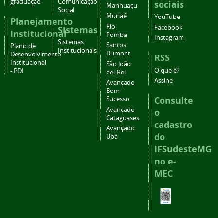
graduação
Comunicação
sociais
Manhuaçu
Social
Muriaé
YouTube
Planejamento
Rio
Facebook
Sistemas
Institucional
Pomba
Instagram
Sistemas
Santos
Plano de
Institucionais
Dumont
Desenvolvimento
RSS
Institucional
São João
O que é?
- PDI
del-Rei
Assine
Avançado
Bom
Consulte
Sucesso
Avançado
o
Cataguases
cadastro
Avançado
do
Ubá
IFSudesteMG
no e-
MEC