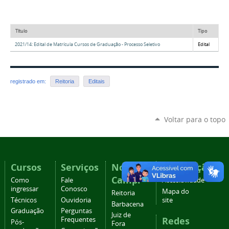
Título
Tipo
2021/14: Edital de Matrícula Cursos de Graduação - Processo Seletivo
Edital
registrado em:
Reitoria
Editais
Voltar para o topo
Cursos
Serviços
Nossos
Navegação
Campi
Como
Fale
Acessibilidade
ingressar
Conosco
Mapa do
Reitoria
Técnicos
Ouvidoria
site
Barbacena
Graduação
Perguntas
Juiz de
Redes
Frequentes
Pós-
Fora