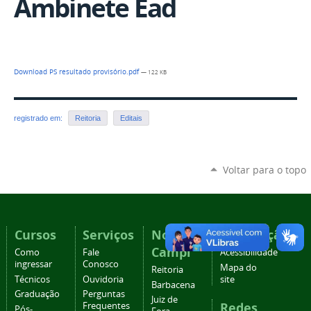
Ambinete Ead
Download PS resultado provisório.pdf
— 122 KB
registrado em:
Reitoria
Editais
Voltar para o topo
Cursos
Serviços
Nossos
Navegação
Campi
Como
Fale
Acessibilidade
ingressar
Conosco
Mapa do
Reitoria
Técnicos
Ouvidoria
site
Barbacena
Graduação
Perguntas
Juiz de
Redes
Frequentes
Pós-