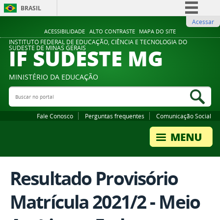
BRASIL
Acessar
Simplifique!
ACESSIBILIDADE
ALTO CONTRASTE
MAPA DO SITE
Comunica BR
INSTITUTO FEDERAL DE EDUCAÇÃO, CIÊNCIA E TECNOLOGIA DO
IF SUDESTE MG
SUDESTE DE MINAS GERAIS
Participe
Acesso à informação
MINISTÉRIO DA EDUCAÇÃO
Legislação
Buscar no portal
Bus
Canais
Fale Conosco
Perguntas frequentes
Comunicação Social
Resultado Provisório
Matrícula 2021/2 - Meio