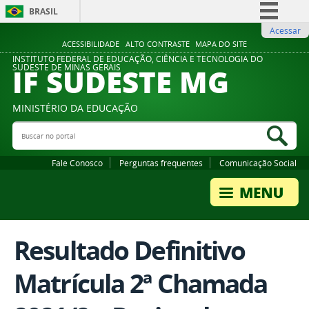
BRASIL
Acessar
Simplifique!
ACESSIBILIDADE
ALTO CONTRASTE
MAPA DO SITE
Comunica BR
INSTITUTO FEDERAL DE EDUCAÇÃO, CIÊNCIA E TECNOLOGIA DO
IF SUDESTE MG
SUDESTE DE MINAS GERAIS
Participe
Acesso à informação
MINISTÉRIO DA EDUCAÇÃO
Legislação
Buscar no portal
Bus
Canais
Fale Conosco
Perguntas frequentes
Comunicação Social
Resultado Definitivo
Matrícula 2ª Chamada