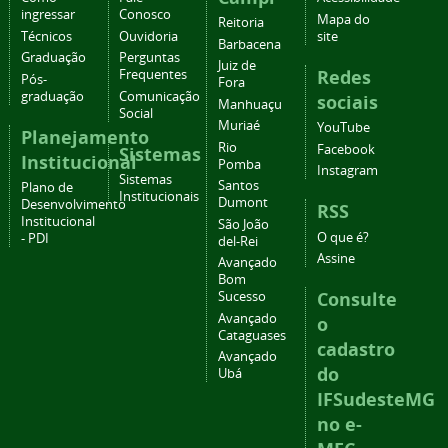
ingressar
Conosco
Mapa do
Reitoria
Técnicos
Ouvidoria
site
Barbacena
Graduação
Perguntas
Juiz de
Redes
Frequentes
Pós-
Fora
graduação
Comunicação
sociais
Manhuaçu
Social
Muriaé
YouTube
Planejamento
Rio
Facebook
Sistemas
Institucional
Pomba
Instagram
Sistemas
Santos
Plano de
Institucionais
Dumont
Desenvolvimento
RSS
Institucional
São João
O que é?
- PDI
del-Rei
Assine
Avançado
Bom
Consulte
Sucesso
Avançado
o
Cataguases
cadastro
Avançado
do
Ubá
IFSudesteMG
no e-