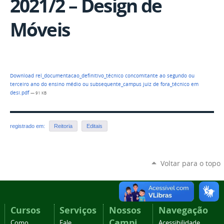
2021/2 – Design de
Móveis
Download rel_documentacao_definitivo_técnico concomitante ao segundo ou
terceiro ano do ensino médio ou subsequente_campus juiz de fora_técnico em
desi.pdf
— 91 KB
registrado em:
Reitoria
Editais
Voltar para o topo
Cursos
Serviços
Nossos
Navegação
Campi
Como
Fale
Acessibilidade