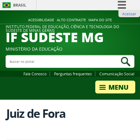
BRASIL
Acessar
Simplifique!
ACESSIBILIDADE
ALTO CONTRASTE
MAPA DO SITE
Comunica BR
INSTITUTO FEDERAL DE EDUCAÇÃO, CIÊNCIA E TECNOLOGIA DO
IF SUDESTE MG
SUDESTE DE MINAS GERAIS
Participe
Acesso à informação
MINISTÉRIO DA EDUCAÇÃO
Legislação
Buscar no portal
Bus
Canais
Fale Conosco
Perguntas frequentes
Comunicação Social
Juiz de Fora