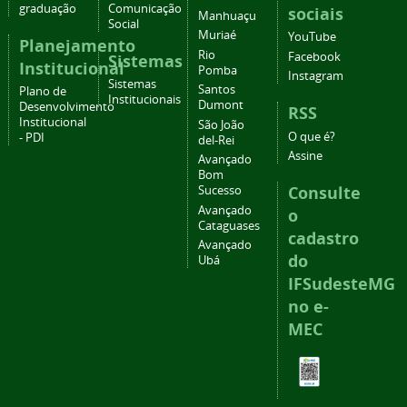
graduação
Comunicação
sociais
Manhuaçu
Social
Muriaé
YouTube
Planejamento
Rio
Facebook
Sistemas
Institucional
Pomba
Instagram
Sistemas
Santos
Plano de
Institucionais
Dumont
Desenvolvimento
RSS
Institucional
São João
O que é?
- PDI
del-Rei
Assine
Avançado
Bom
Consulte
Sucesso
Avançado
o
Cataguases
cadastro
Avançado
do
Ubá
IFSudesteMG
no e-
MEC