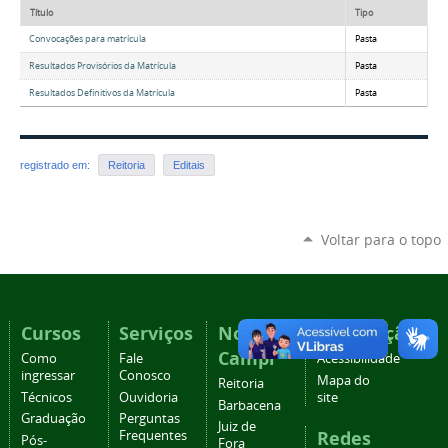
Título
Tipo
Convocações para matrícula
Pasta
Resultados Provisórios da Matrícula
Pasta
Resultados Definitivos da Matrícula
Pasta
registrado em:
Reitoria
Editais
Voltar para o topo
Cursos
Serviços
Nossos
Navegação
Campi
Como
Fale
Acessibilidade
ingressar
Conosco
Mapa do
Reitoria
Técnicos
Ouvidoria
site
Barbacena
Graduação
Perguntas
Juiz de
Redes
Frequentes
Pós-
Fora