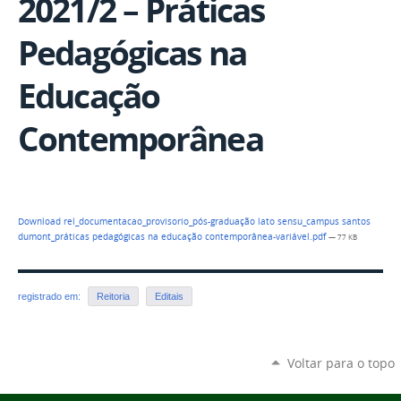
2021/2 – Práticas
Pedagógicas na
Educação
Contemporânea
Download rel_documentacao_provisorio_pós-graduação lato sensu_campus santos
dumont_práticas pedagógicas na educação contemporânea-variável.pdf
— 77 KB
registrado em:
Reitoria
Editais
Voltar para o topo