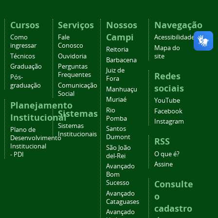
Cursos
Serviços
Nossos
Navegação
Campi
Como
Fale
Acessibilidade
ingressar
Conosco
Mapa do
Reitoria
Técnicos
Ouvidoria
site
Barbacena
Graduação
Perguntas
Juiz de
Redes
Frequentes
Pós-
Fora
graduação
Comunicação
sociais
Manhuaçu
Social
Muriaé
YouTube
Planejamento
Rio
Facebook
Sistemas
Institucional
Pomba
Instagram
Sistemas
Santos
Plano de
Institucionais
Dumont
Desenvolvimento
RSS
Institucional
São João
O que é?
- PDI
del-Rei
Assine
Avançado
Bom
Consulte
Sucesso
Avançado
o
Cataguases
cadastro
Avançado