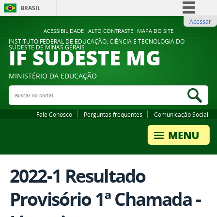
BRASIL
Acessar
Simplifique!
ACESSIBILIDADE
ALTO CONTRASTE
MAPA DO SITE
Comunica BR
INSTITUTO FEDERAL DE EDUCAÇÃO, CIÊNCIA E TECNOLOGIA DO
IF SUDESTE MG
SUDESTE DE MINAS GERAIS
Participe
Acesso à informação
MINISTÉRIO DA EDUCAÇÃO
Legislação
Buscar no portal
Bus
Canais
Fale Conosco
Perguntas frequentes
Comunicação Social
2022-1 Resultado
Provisório 1ª Chamada -