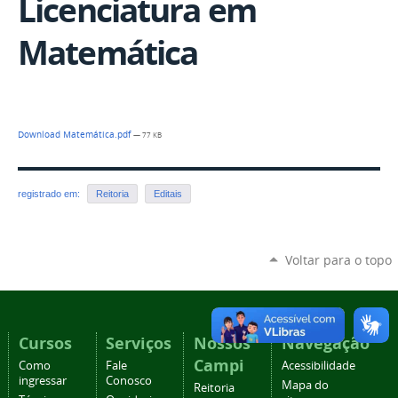
Licenciatura em
Matemática
Download Matemática.pdf
— 77 KB
registrado em:
Reitoria
Editais
Voltar para o topo
Cursos
Serviços
Nossos
Navegação
Campi
Como
Fale
Acessibilidade
ingressar
Conosco
Mapa do
Reitoria