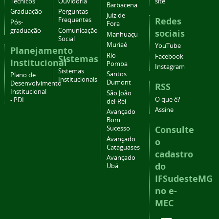
Técnicos
Ouvidoria
site
Barbacena
Graduação
Perguntas
Juiz de
Redes
Frequentes
Pós-
Fora
graduação
Comunicação
sociais
Manhuaçu
Social
Muriaé
YouTube
Planejamento
Rio
Facebook
Sistemas
Institucional
Pomba
Instagram
Sistemas
Santos
Plano de
Institucionais
Dumont
Desenvolvimento
RSS
Institucional
São João
O que é?
- PDI
del-Rei
Assine
Avançado
Bom
Consulte
Sucesso
Avançado
o
Cataguases
cadastro
Avançado
do
Ubá
IFSudesteMG
no e-
MEC