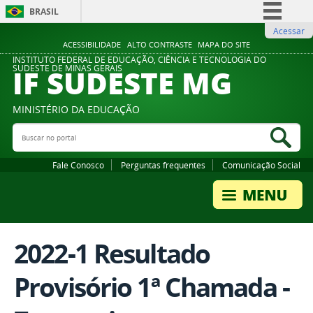
BRASIL
Acessar
Simplifique!
ACESSIBILIDADE
ALTO CONTRASTE
MAPA DO SITE
Comunica BR
INSTITUTO FEDERAL DE EDUCAÇÃO, CIÊNCIA E TECNOLOGIA DO
IF SUDESTE MG
SUDESTE DE MINAS GERAIS
Participe
Acesso à informação
MINISTÉRIO DA EDUCAÇÃO
Legislação
Buscar no portal
Bus
Canais
Fale Conosco
Perguntas frequentes
Comunicação Social
2022-1 Resultado
Provisório 1ª Chamada -