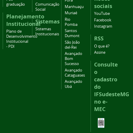
Fora
graduação
Comunicação
sociais
Manhuaçu
Social
Muriaé
YouTube
Planejamento
Rio
Facebook
Sistemas
Institucional
Pomba
Instagram
Sistemas
Santos
Plano de
Institucionais
Dumont
Desenvolvimento
RSS
Institucional
São João
O que é?
- PDI
del-Rei
Assine
Avançado
Bom
Consulte
Sucesso
Avançado
o
Cataguases
cadastro
Avançado
do
Ubá
IFSudesteMG
no e-
MEC