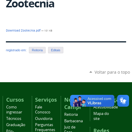
Zootecnia
Download Zootecnia.pdf
— 101 KB
registrado em:
Reitoria
Editais
Voltar para o topo
Cursos
Serviços
Nossos
Navegação
Campi
Como
Fale
Acessibilidade
ingressar
Conosco
Mapa do
Reitoria
Técnicos
Ouvidoria
site
Barbacena
Graduação
Perguntas
Juiz de
Redes
Frequentes
Pós-