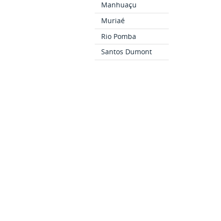
Manhuaçu
Muriaé
Rio Pomba
Santos Dumont
São João del-Rei
Bom Sucesso
Cataguases
Ubá
CURSOS
Como Ingressar
Cursos Técnicos
Cursos de
Graduação