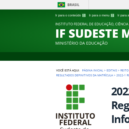
BRASIL
Ir para o conteúdo
1
Ir para o menu
2
Ir para
INSTITUTO FEDERAL DE EDUCAÇÃO, CIÊNCIA
IF SUDESTE 
MINISTÉRIO DA EDUCAÇÃO
VOCÊ ESTÁ AQUI:
PÁGINA INICIAL
>
EDITAIS
>
REITO
RESULTADOS DEFINITIVOS DA MATRÍCULA
>
2022-1 
202
Reg
Inf