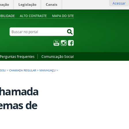
Acessar
mação
Legislação
Canais
IBILIDADE
ALTO CONTRASTE
MAPA DO SITE
Buscar no portal
Buscar no portal
YouTube
Instagram
Facebook
Perguntas frequentes
Comunicação Social
SISU
>
CHAMADA REGULAR
>
MANHUAÇU
>
 Chamada
temas de