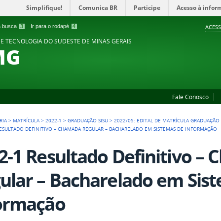
Simplifique!
Comunica BR
Participe
Acesso à infor
 a busca
3
Ir para o rodapé
4
ACESS
 E TECNOLOGIA DO SUDESTE DE MINAS GERAIS
MG
Fale Conosco
RIA
>
MATRÍCULA
>
2022-1
>
GRADUAÇÃO SISU
>
2022/05: EDITAL DE MATRÍCULA GRADUAÇÃO 
RESULTADO DEFINITIVO – CHAMADA REGULAR – BACHARELADO EM SISTEMAS DE INFORMAÇÃO
2-1 Resultado Definitivo –
ular – Bacharelado em Sis
ormação