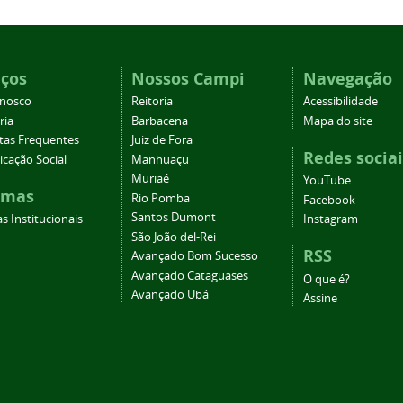
iços
Nossos Campi
Navegação
onosco
Reitoria
Acessibilidade
ria
Barbacena
Mapa do site
tas Frequentes
Juiz de Fora
Redes sociai
cação Social
Manhuaçu
Muriaé
YouTube
emas
Rio Pomba
Facebook
Santos Dumont
s Institucionais
Instagram
São João del-Rei
RSS
Avançado Bom Sucesso
Avançado Cataguases
O que é?
Avançado Ubá
Assine