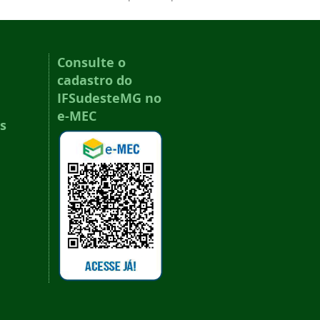
Consulte o
cadastro do
IFSudesteMG no
e-MEC
s