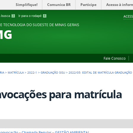
Simplifique!
Comunica BR
Participe
Acesso à infor
 a busca
3
Ir para o rodapé
4
ACESS
 E TECNOLOGIA DO SUDESTE DE MINAS GERAIS
MG
Fale Conosco
RIA
>
MATRÍCULA
>
2022-1
>
GRADUAÇÃO SISU
>
2022/05: EDITAL DE MATRÍCULA GRADUAÇÃO 
vocações para matrícula
Convocação – Chamada Regular – GESTÃO AMBIENTAL