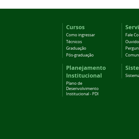
Cursos
Serv
Como ingressar
Fale C
Técnicos
Ouvido
Graduação
Pergun
Pós-graduação
Comuni
Planejamento
Sist
Institucional
Sistema
Plano de
Desenvolvimento
Institucional - PDI