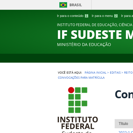
BRASIL
Ir para o conteúdo
1
Ir para o menu
2
Ir para
INSTITUTO FEDERAL DE EDUCAÇÃO, CIÊNCIA
IF SUDESTE 
MINISTÉRIO DA EDUCAÇÃO
VOCÊ ESTÁ AQUI:
PÁGINA INICIAL
>
EDITAIS
>
REITO
CONVOCAÇÕES PARA MATRÍCULA
Con
Título
2022-1 