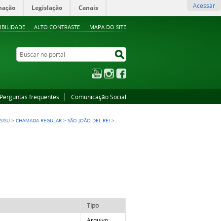
Acessar
mação
Legislação
Canais
IBILIDADE
ALTO CONTRASTE
MAPA DO SITE
Buscar no portal
Buscar no portal
YouTube
Instagram
Facebook
Perguntas frequentes
Comunicação Social
SISU
>
CHAMADA REGULAR
>
SÃO JOÃO DEL REI
>
Tipo
Arquivo