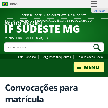
BRASIL
Acessar
Simplifique!
ACESSIBILIDADE
ALTO CONTRASTE
MAPA DO SITE
Comunica BR
INSTITUTO FEDERAL DE EDUCAÇÃO, CIÊNCIA E TECNOLOGIA DO
IF SUDESTE MG
SUDESTE DE MINAS GERAIS
Participe
Acesso à informação
MINISTÉRIO DA EDUCAÇÃO
Legislação
Buscar no portal
Bus
Canais
Fale Conosco
Perguntas frequentes
Comunicação Social
Convocações para
matrícula