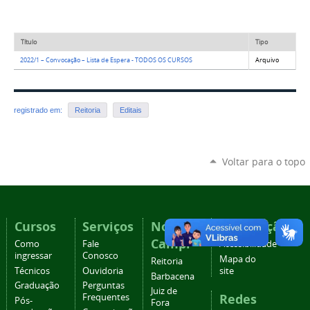
Título
Tipo
2022/1 – Convocação – Lista de Espera - TODOS OS CURSOS
Arquivo
registrado em:
Reitoria
Editais
Voltar para o topo
Cursos
Serviços
Nossos
Navegação
Campi
Como
Fale
Acessibilidade
ingressar
Conosco
Mapa do
Reitoria
Técnicos
Ouvidoria
site
Barbacena
Graduação
Perguntas
Juiz de
Redes
Frequentes
Pós-
Fora