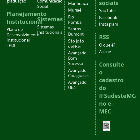
graduação
Comunicação
sociais
Manhuaçu
Social
Muriaé
YouTube
Planejamento
Rio
Facebook
Sistemas
Institucional
Pomba
Instagram
Sistemas
Santos
Plano de
Institucionais
Dumont
Desenvolvimento
RSS
Institucional
São João
O que é?
- PDI
del-Rei
Assine
Avançado
Bom
Consulte
Sucesso
Avançado
o
Cataguases
cadastro
Avançado
do
Ubá
IFSudesteMG
no e-
MEC