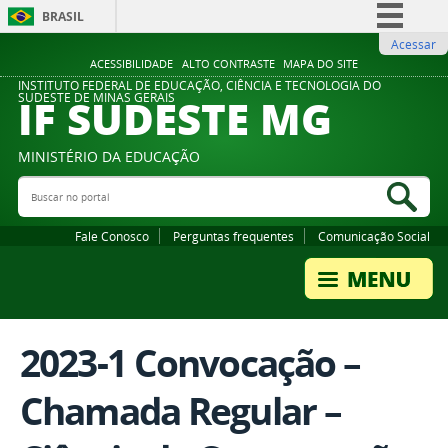
BRASIL
Acessar
Simplifique!
ACESSIBILIDADE
ALTO CONTRASTE
MAPA DO SITE
Comunica BR
INSTITUTO FEDERAL DE EDUCAÇÃO, CIÊNCIA E TECNOLOGIA DO
IF SUDESTE MG
SUDESTE DE MINAS GERAIS
Participe
Acesso à informação
MINISTÉRIO DA EDUCAÇÃO
Legislação
Buscar no portal
Bus
Canais
Fale Conosco
Perguntas frequentes
Comunicação Social
2023-1 Convocação –
Chamada Regular –