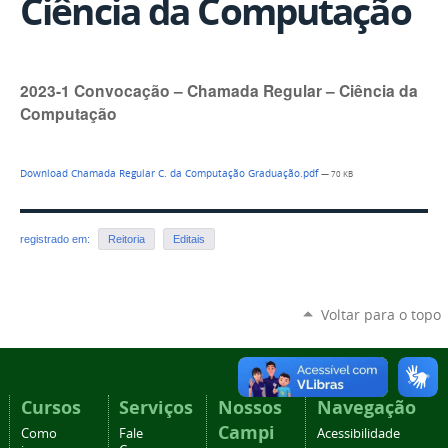
Ciência da Computação
2023-1 Convocação – Chamada Regular – Ciência da
Computação
Download Chamada Regular C. da Computação Graduação.pdf
— 70 KB
registrado em:
Reitoria
Editais
Voltar para o topo
Cursos
Serviços
Nossos
Navegação
Campi
Como
Fale
Acessibilidade