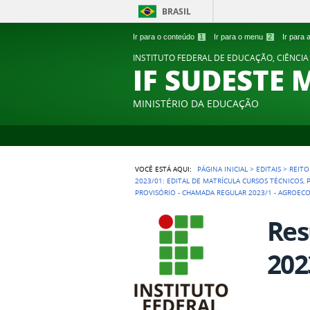
BRASIL
Ir para o conteúdo
1
Ir para o menu
2
Ir para
INSTITUTO FEDERAL DE EDUCAÇÃO, CIÊNCIA
IF SUDESTE 
MINISTÉRIO DA EDUCAÇÃO
VOCÊ ESTÁ AQUI:
PÁGINA INICIAL
>
EDITAIS
>
REITO
2023/01: EDITAL DE MATRÍCULA CURSOS TÉCNICOS,
PROVISÓRIO - CHAMADA REGULAR 2023/1 - AGROEC
Res
202