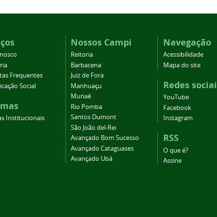
iços
Nossos Campi
Navegação
onosco
Reitoria
Acessibilidade
ria
Barbacena
Mapa do site
tas Frequentes
Juiz de Fora
Redes sociai
cação Social
Manhuaçu
Muriaé
YouTube
emas
Rio Pomba
Facebook
Santos Dumont
s Institucionais
Instagram
São João del-Rei
RSS
Avançado Bom Sucesso
Avançado Cataguases
O que é?
Avançado Ubá
Assine