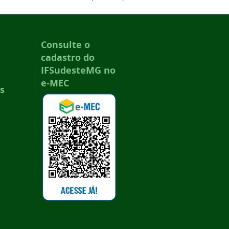
Consulte o
cadastro do
IFSudesteMG no
e-MEC
s