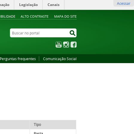
Acessar
mação
Legislação
Canais
IBILIDADE
ALTO CONTRASTE
MAPA DO SITE
Buscar no portal
Buscar no portal
YouTube
Instagram
Facebook
Perguntas frequentes
Comunicação Social
Tipo
Pasta