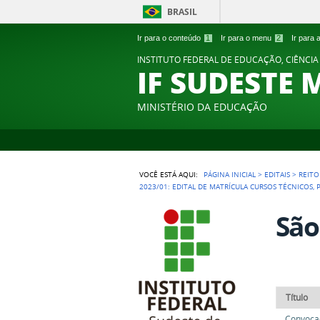
BRASIL
Ir para o conteúdo
1
Ir para o menu
2
Ir para
INSTITUTO FEDERAL DE EDUCAÇÃO, CIÊNCIA
IF SUDESTE 
MINISTÉRIO DA EDUCAÇÃO
VOCÊ ESTÁ AQUI:
PÁGINA INICIAL
>
EDITAIS
>
REITO
2023/01: EDITAL DE MATRÍCULA CURSOS TÉCNICOS,
São
Título
Convocaç