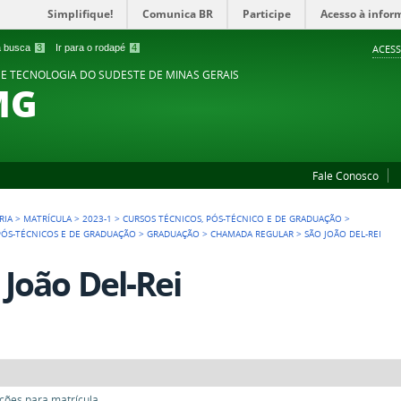
Simplifique!
Comunica BR
Participe
Acesso à infor
 a busca
3
Ir para o rodapé
4
ACESS
 E TECNOLOGIA DO SUDESTE DE MINAS GERAIS
MG
Fale Conosco
RIA
>
MATRÍCULA
>
2023-1
>
CURSOS TÉCNICOS, PÓS-TÉCNICO E DE GRADUAÇÃO
>
 PÓS-TÉCNICOS E DE GRADUAÇÃO
>
GRADUAÇÃO
>
CHAMADA REGULAR
>
SÃO JOÃO DEL-REI
 João Del-Rei
ões para matrícula