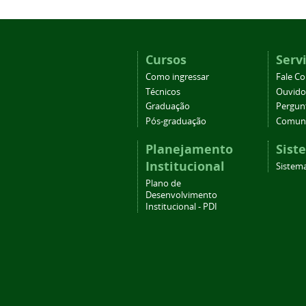
Cursos
Serv
Como ingressar
Fale C
Técnicos
Ouvido
Graduação
Pergun
Pós-graduação
Comuni
Planejamento
Sist
Institucional
Sistema
Plano de
Desenvolvimento
Institucional - PDI