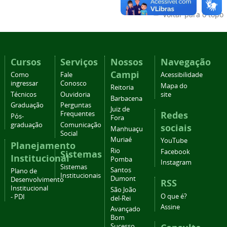
Voltar para o topo
Cursos
Serviços
Nossos
Navegação
Campi
Como
Fale
Acessibilidade
ingressar
Conosco
Mapa do
Reitoria
Técnicos
Ouvidoria
site
Barbacena
Graduação
Perguntas
Juiz de
Redes
Frequentes
Pós-
Fora
graduação
Comunicação
sociais
Manhuaçu
Social
Muriaé
YouTube
Planejamento
Rio
Facebook
Sistemas
Institucional
Pomba
Instagram
Sistemas
Santos
Plano de
Institucionais
Dumont
Desenvolvimento
RSS
Institucional
São João
O que é?
- PDI
del-Rei
Assine
Avançado
Bom
Sucesso