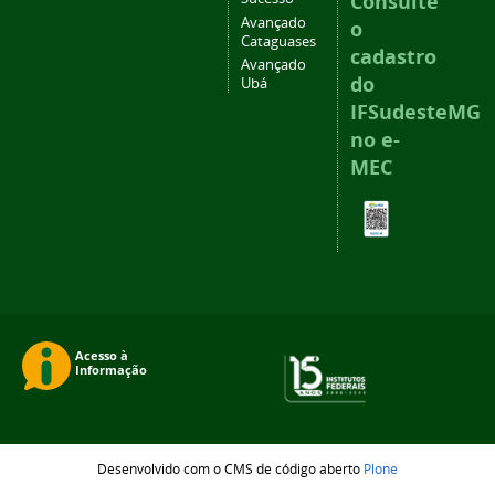
Consulte
Avançado
o
Cataguases
cadastro
Avançado
do
Ubá
IFSudesteMG
no e-
MEC
Desenvolvido com o CMS de código aberto
Plone