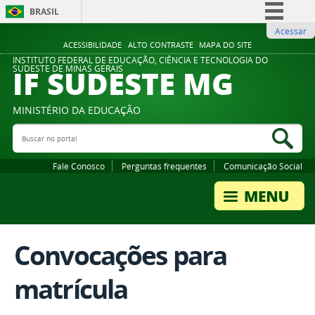
BRASIL
Acessar
Simplifique!
ACESSIBILIDADE
ALTO CONTRASTE
MAPA DO SITE
Comunica BR
INSTITUTO FEDERAL DE EDUCAÇÃO, CIÊNCIA E TECNOLOGIA DO
IF SUDESTE MG
SUDESTE DE MINAS GERAIS
Participe
Acesso à informação
MINISTÉRIO DA EDUCAÇÃO
Legislação
Buscar no portal
Bus
Canais
Fale Conosco
Perguntas frequentes
Comunicação Social
Convocações para
matrícula