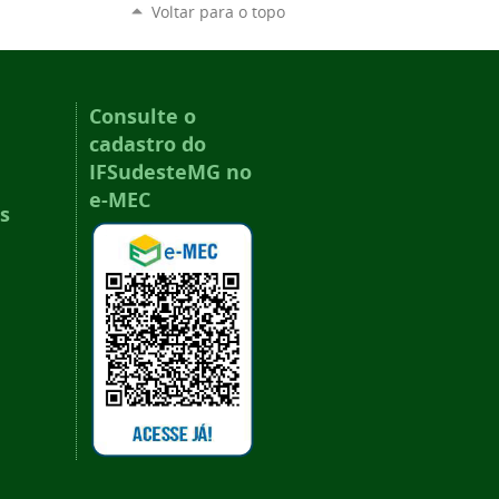
Voltar para o topo
Consulte o
cadastro do
IFSudesteMG no
e-MEC
s