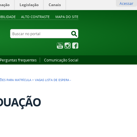
Acessar
mação
Legislação
Canais
IBILIDADE
ALTO CONTRASTE
MAPA DO SITE
Buscar no portal
Buscar no portal
YouTube
Instagram
Facebook
Perguntas frequentes
Comunicação Social
ES PARA MATRÍCULA
>
VAGAS LISTA DE ESPERA -
ADUAÇÃO