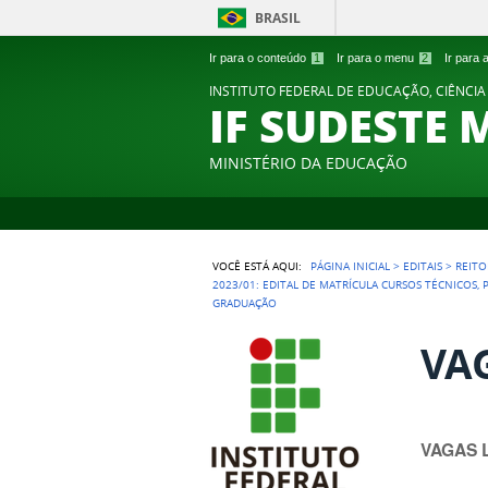
BRASIL
Ir para o conteúdo
1
Ir para o menu
2
Ir para
INSTITUTO FEDERAL DE EDUCAÇÃO, CIÊNCIA
IF SUDESTE 
MINISTÉRIO DA EDUCAÇÃO
VOCÊ ESTÁ AQUI:
PÁGINA INICIAL
>
EDITAIS
>
REITO
2023/01: EDITAL DE MATRÍCULA CURSOS TÉCNICOS,
GRADUAÇÃO
VAG
VAGAS 