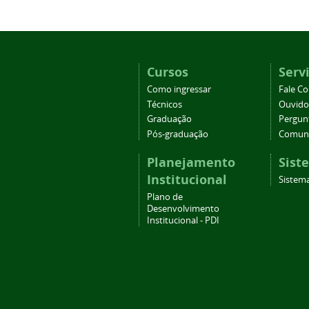
Cursos
Serv
Como ingressar
Fale C
Técnicos
Ouvido
Graduação
Pergun
Pós-graduação
Comuni
Planejamento
Sist
Institucional
Sistema
Plano de
Desenvolvimento
Institucional - PDI