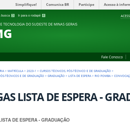
Simplifique!
Comunica BR
Participe
Acesso à infor
 a busca
3
Ir para o rodapé
4
ACESS
 E TECNOLOGIA DO SUDESTE DE MINAS GERAIS
MG
Fale Conosco
RIA
>
MATRÍCULA
>
2023-1
>
CURSOS TÉCNICOS, PÓS-TÉCNICO E DE GRADUAÇÃO
>
 PÓS-TÉCNICOS E DE GRADUAÇÃO
>
GRADUAÇÃO
>
LISTA DE ESPERA
>
RIO POMBA
>
CONVOCAÇÕ
AS LISTA DE ESPERA - GR
LISTA DE ESPERA - GRADUAÇÃO