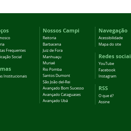
iços
Nossos Campi
Navegação
onosco
Reitoria
Acessibilidade
ria
Barbacena
Mapa do site
tas Frequentes
Juiz de Fora
Redes sociai
cação Social
Manhuaçu
Muriaé
YouTube
emas
Rio Pomba
Facebook
Santos Dumont
s Institucionais
Instagram
São João del-Rei
RSS
Avançado Bom Sucesso
Avançado Cataguases
O que é?
Avançado Ubá
Assine