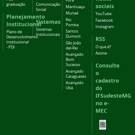
Fora
graduação
Comunicação
sociais
Manhuaçu
Social
Muriaé
YouTube
Planejamento
Rio
Facebook
Sistemas
Institucional
Pomba
Instagram
Sistemas
Santos
Plano de
Institucionais
Dumont
Desenvolvimento
RSS
Institucional
São João
O que é?
- PDI
del-Rei
Assine
Avançado
Bom
Consulte
Sucesso
Avançado
o
Cataguases
cadastro
Avançado
do
Ubá
IFSudesteMG
no e-
MEC