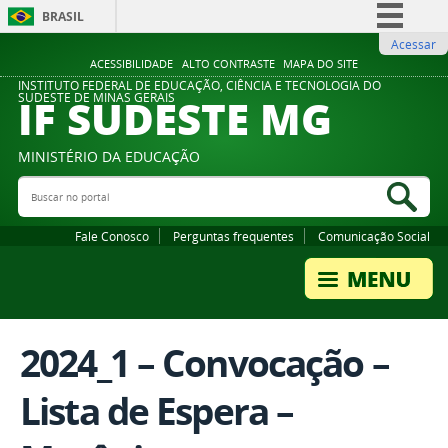
BRASIL
Acessar
Simplifique!
ACESSIBILIDADE
ALTO CONTRASTE
MAPA DO SITE
Comunica BR
INSTITUTO FEDERAL DE EDUCAÇÃO, CIÊNCIA E TECNOLOGIA DO
IF SUDESTE MG
SUDESTE DE MINAS GERAIS
Participe
Acesso à informação
MINISTÉRIO DA EDUCAÇÃO
Legislação
Buscar no portal
Bus
Canais
Fale Conosco
Perguntas frequentes
Comunicação Social
2024_1 – Convocação –
Lista de Espera –