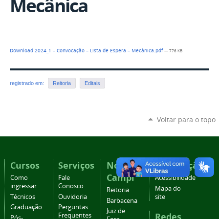
Mecânica
Download 2024_1 – Convocação – Lista de Espera – Mecânica.pdf
— 776 KB
registrado em:
Reitoria
Editais
Voltar para o topo
Cursos
Serviços
Nossos
Navegação
Campi
Como
Fale
Acessibilidade
ingressar
Conosco
Mapa do
Reitoria
Técnicos
Ouvidoria
site
Barbacena
Graduação
Perguntas
Juiz de
Redes
Frequentes
Pós-