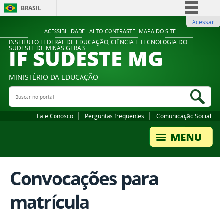
BRASIL
Acessar
Simplifique!
ACESSIBILIDADE
ALTO CONTRASTE
MAPA DO SITE
Comunica BR
INSTITUTO FEDERAL DE EDUCAÇÃO, CIÊNCIA E TECNOLOGIA DO
IF SUDESTE MG
SUDESTE DE MINAS GERAIS
Participe
Acesso à informação
MINISTÉRIO DA EDUCAÇÃO
Legislação
Buscar no portal
Bus
Canais
Fale Conosco
Perguntas frequentes
Comunicação Social
Convocações para
matrícula