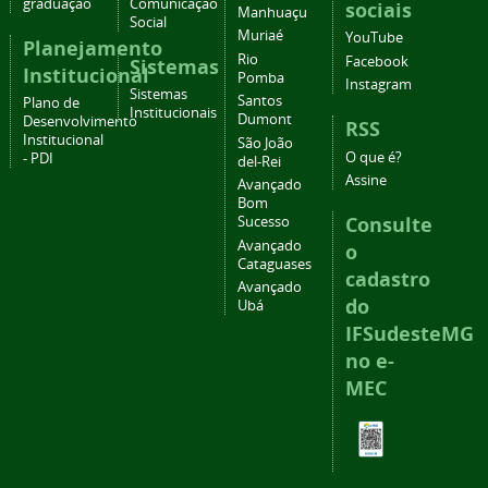
graduação
Comunicação
sociais
Manhuaçu
Social
Muriaé
YouTube
Planejamento
Rio
Facebook
Sistemas
Institucional
Pomba
Instagram
Sistemas
Santos
Plano de
Institucionais
Dumont
Desenvolvimento
RSS
Institucional
São João
O que é?
- PDI
del-Rei
Assine
Avançado
Bom
Consulte
Sucesso
Avançado
o
Cataguases
cadastro
Avançado
do
Ubá
IFSudesteMG
no e-
MEC