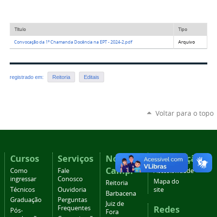
Título
Tipo
Convocação da 1º Chamanda Docência na EPT - 2024-2.pdf
Arquivo
registrado em:
Reitoria
Editais
Voltar para o topo
Cursos
Serviços
Nossos
Navegação
Campi
Como
Fale
Acessibilidade
ingressar
Conosco
Mapa do
Reitoria
Técnicos
Ouvidoria
site
Barbacena
Graduação
Perguntas
Juiz de
Redes
Frequentes
Pós-
Fora