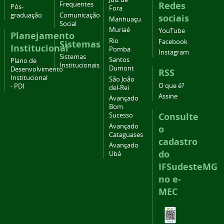
Redes
Frequentes
Pós-
Fora
graduação
Comunicação
sociais
Manhuaçu
Social
Muriaé
YouTube
Planejamento
Rio
Facebook
Sistemas
Institucional
Pomba
Instagram
Sistemas
Santos
Plano de
Institucionais
Dumont
Desenvolvimento
RSS
Institucional
São João
O que é?
- PDI
del-Rei
Assine
Avançado
Bom
Consulte
Sucesso
Avançado
o
Cataguases
cadastro
Avançado
do
Ubá
IFSudesteMG
no e-
MEC