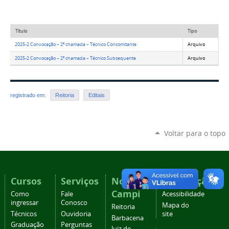
Título
Tipo
2025-2 Convocação – 2ª chamada – Técnico Concomitante
Arquivo
2025-2 Convocação – 2ª chamada – Técnico Subsequente
Arquivo
registrado em:
Reitoria
Editais
Voltar para o topo
Cursos
Serviços
Nossos
Navegação
Campi
Como
Fale
Acessibilidade
ingressar
Conosco
Mapa do
Reitoria
Técnicos
Ouvidoria
site
Barbacena
Graduação
Perguntas
Juiz de