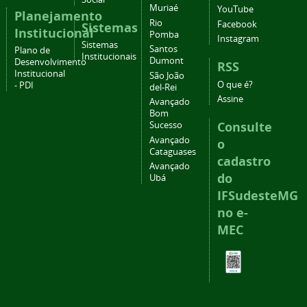
Muriaé
YouTube
Planejamento
Rio
Facebook
Sistemas
Institucional
Pomba
Instagram
Sistemas
Santos
Plano de
Institucionais
Dumont
Desenvolvimento
RSS
Institucional
São João
O que é?
- PDI
del-Rei
Assine
Avançado
Bom
Consulte
Sucesso
Avançado
o
Cataguases
cadastro
Avançado
do
Ubá
IFSudesteMG
no e-
MEC