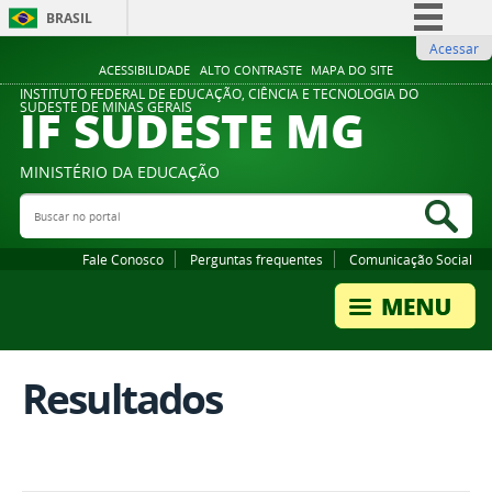
BRASIL
Acessar
Simplifique!
ACESSIBILIDADE
ALTO CONTRASTE
MAPA DO SITE
Comunica BR
INSTITUTO FEDERAL DE EDUCAÇÃO, CIÊNCIA E TECNOLOGIA DO
IF SUDESTE MG
SUDESTE DE MINAS GERAIS
Participe
Acesso à informação
MINISTÉRIO DA EDUCAÇÃO
Legislação
Buscar no portal
Bus
Canais
Fale Conosco
Perguntas frequentes
Comunicação Social
Resultados