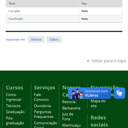
Título
Tipo
Inscrições
Pasta
Classificação
Pasta
registrado em:
Reitoria
Editais
Voltar para o topo
Cursos
Serviços
Nossos
Navegação
Campi
Como
Fale
Acessibilidade
ingressar
Conosco
Mapa do
Reitoria
Técnicos
Ouvidoria
site
Barbacena
Graduação
Perguntas
Juiz de
Redes
Frequentes
Pós-
Fora
graduação
Comunicação
sociais
Manhuaçu
Social