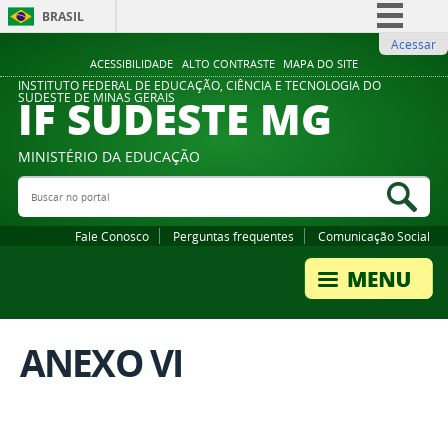
BRASIL
Acessar
Simplifique!
ACESSIBILIDADE
ALTO CONTRASTE
MAPA DO SITE
Comunica BR
INSTITUTO FEDERAL DE EDUCAÇÃO, CIÊNCIA E TECNOLOGIA DO
IF SUDESTE MG
SUDESTE DE MINAS GERAIS
Participe
Acesso à informação
MINISTÉRIO DA EDUCAÇÃO
Legislação
Buscar no portal
Bus
Canais
Fale Conosco
Perguntas frequentes
Comunicação Social
ANEXO VI