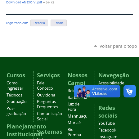
Download ANEXO VI.pdf
— 204 KB
registrado em:
Reitoria
Editais
Voltar para o topo
Cursos
Serviços
Nossos
Navegação
Campi
Como
Fale
Acessibilidade
ingressar
Conosco
Mapa do
Reitoria
Técnicos
Ouvidoria
site
Barbacena
Graduação
Perguntas
Juiz de
Redes
Frequentes
Pós-
Fora
graduação
Comunicação
sociais
Manhuaçu
Social
Muriaé
YouTube
Planejamento
Rio
Facebook
Sistemas
Institucional
Pomba
Instagram