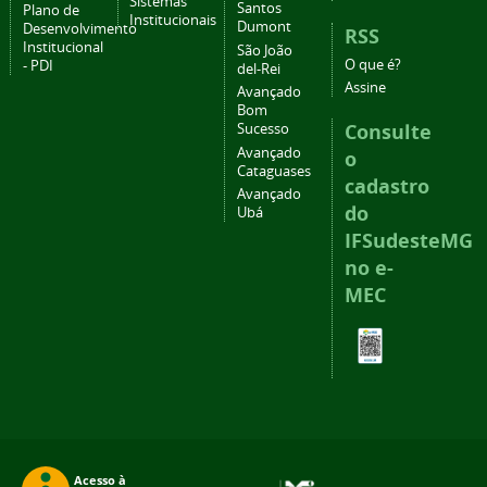
Sistemas
Santos
Plano de
Institucionais
Dumont
Desenvolvimento
RSS
Institucional
São João
O que é?
- PDI
del-Rei
Assine
Avançado
Bom
Consulte
Sucesso
Avançado
o
Cataguases
cadastro
Avançado
do
Ubá
IFSudesteMG
no e-
MEC