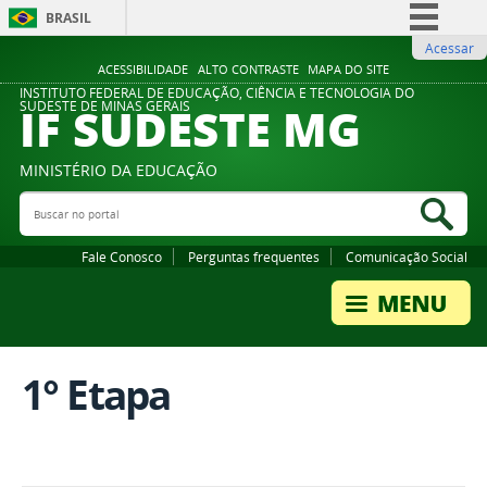
BRASIL
Acessar
Simplifique!
ACESSIBILIDADE
ALTO CONTRASTE
MAPA DO SITE
Comunica BR
INSTITUTO FEDERAL DE EDUCAÇÃO, CIÊNCIA E TECNOLOGIA DO
IF SUDESTE MG
SUDESTE DE MINAS GERAIS
Participe
Acesso à informação
MINISTÉRIO DA EDUCAÇÃO
Legislação
Buscar no portal
Bus
Canais
Fale Conosco
Perguntas frequentes
Comunicação Social
1° Etapa