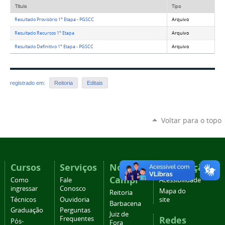
Título
Tipo
Resultado Provisório 1° Etapa - PGSCC
Arquivo
Resultado Recursos 1° Etapa
Arquivo
Resultado Definitivo 1° Etapa - PGSCC
Arquivo
registrado em:
Reitoria
Editais
Voltar para o topo
Cursos
Serviços
Nossos
Navegação
Campi
Como
Fale
Acessibilidade
ingressar
Conosco
Mapa do
Reitoria
Técnicos
Ouvidoria
site
Barbacena
Graduação
Perguntas
Juiz de
Redes
Frequentes
Pós-
Fora