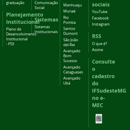
graduação
Comunicação
sociais
Manhuaçu
Social
Muriaé
YouTube
Planejamento
Rio
Facebook
Sistemas
Institucional
Pomba
Instagram
Sistemas
Santos
Plano de
Institucionais
Dumont
Desenvolvimento
RSS
Institucional
São João
O que é?
- PDI
del-Rei
Assine
Avançado
Bom
Consulte
Sucesso
Avançado
o
Cataguases
cadastro
Avançado
do
Ubá
IFSudesteMG
no e-
MEC