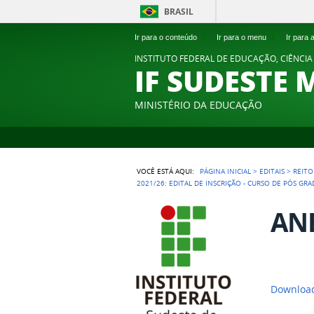
BRASIL
Ir para o conteúdo
1
Ir para o menu
2
Ir para
INSTITUTO FEDERAL DE EDUCAÇÃO, CIÊNCIA
IF SUDESTE 
MINISTÉRIO DA EDUCAÇÃO
VOCÊ ESTÁ AQUI:
PÁGINA INICIAL
>
EDITAIS
>
REITO
2021/26: EDITAL DE INSCRIÇÃO - CURSO DE PÓS GR
ANE
Downloa