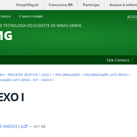
Simplifique!
Comunica BR
Participe
Acesso à infor
 a busca
3
Ir para o rodapé
4
ACESS
 E TECNOLOGIA DO SUDESTE DE MINAS GERAIS
MG
Fale Conosco
RIA
>
PROCESSO SELETIVO
>
2022-1
>
PÓS GRADUAÇÃO
>
PÓS-GRADUAÇÃO LATO SENSU
>
ADUAÇÃO LATO SENSU - EST
>
ANEXO I
XO I
d ANEXO I.pdf
— 451 KB