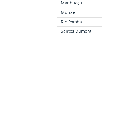
Manhuaçu
Muriaé
Rio Pomba
Santos Dumont
São João del-Rei
Bom Sucesso
Cataguases
Ubá
CURSOS
Como Ingressar
Cursos Técnicos
Cursos de
Graduação