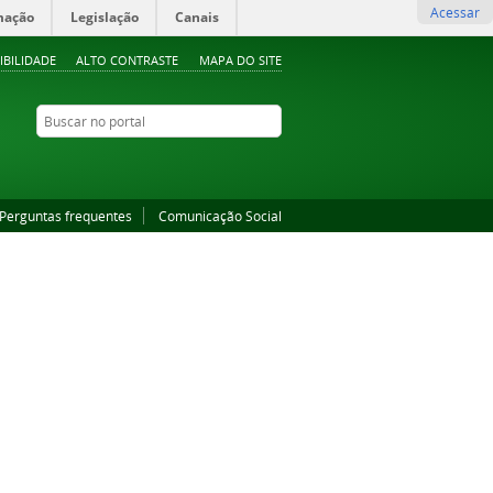
Acessar
mação
Legislação
Canais
IBILIDADE
ALTO CONTRASTE
MAPA DO SITE
Buscar no portal
Buscar no portal
YouTube
Instagram
Facebook
Perguntas frequentes
Comunicação Social