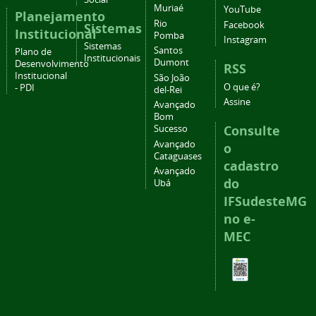
Muriaé
YouTube
Planejamento
Rio
Facebook
Sistemas
Institucional
Pomba
Instagram
Sistemas
Santos
Plano de
Institucionais
Dumont
Desenvolvimento
RSS
Institucional
São João
O que é?
- PDI
del-Rei
Assine
Avançado
Bom
Consulte
Sucesso
Avançado
o
Cataguases
cadastro
Avançado
do
Ubá
IFSudesteMG
no e-
MEC