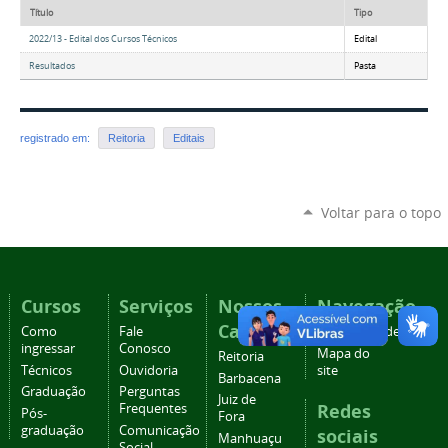
Título
Tipo
2022/13 - Edital dos Cursos Técnicos
Edital
Resultados
Pasta
registrado em:
Reitoria
Editais
Voltar para o topo
Cursos
Serviços
Nossos
Navegação
Campi
Como
Fale
Acessibilidade
ingressar
Conosco
Mapa do
Reitoria
Técnicos
Ouvidoria
site
Barbacena
Graduação
Perguntas
Juiz de
Redes
Frequentes
Pós-
Fora
graduação
Comunicação
sociais
Manhuaçu
Social