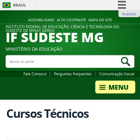
BRASIL
Acessar
Simplifique!
ACESSIBILIDADE
ALTO CONTRASTE
MAPA DO SITE
Comunica BR
INSTITUTO FEDERAL DE EDUCAÇÃO, CIÊNCIA E TECNOLOGIA DO
IF SUDESTE MG
SUDESTE DE MINAS GERAIS
Participe
Acesso à informação
MINISTÉRIO DA EDUCAÇÃO
Legislação
Buscar no portal
Bus
Canais
Fale Conosco
Perguntas frequentes
Comunicação Social
Cursos Técnicos