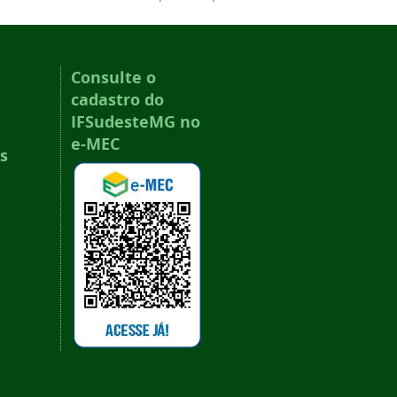
Consulte o
cadastro do
IFSudesteMG no
e-MEC
s