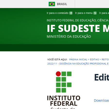
BRASIL
Ir para o conteúdo
1
Ir para o menu
2
Ir para
INSTITUTO FEDERAL DE EDUCAÇÃO, CIÊNCIA
IF SUDESTE 
MINISTÉRIO DA EDUCAÇÃO
VOCÊ ESTÁ AQUI:
PÁGINA INICIAL
>
EDITAIS
>
REITO
2022/11 - DOCÊNCIA NA EDUCAÇÃO PROFISSIONAL E
Edi
Download