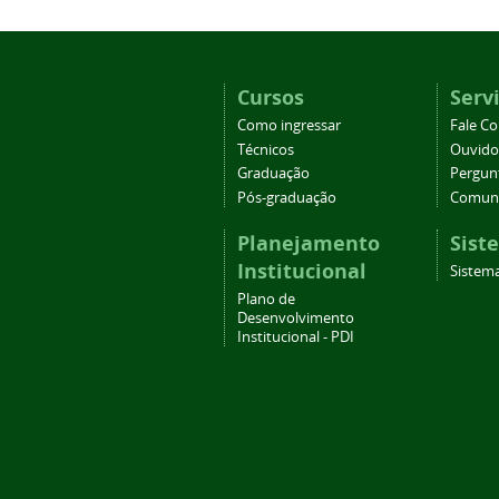
Cursos
Serv
Como ingressar
Fale C
Técnicos
Ouvido
Graduação
Pergun
Pós-graduação
Comuni
Planejamento
Sist
Institucional
Sistema
Plano de
Desenvolvimento
Institucional - PDI