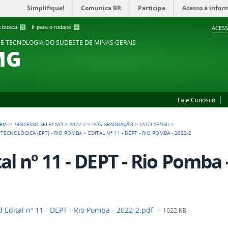
Simplifique!
Comunica BR
Participe
Acesso à infor
 a busca
3
Ir para o rodapé
4
ACESS
 E TECNOLOGIA DO SUDESTE DE MINAS GERAIS
MG
Fale Conosco
RIA
>
PROCESSO SELETIVO
>
2022-2
>
PÓS-GRADUAÇÃO
>
LATO SENSU
>
 TECNOLÓGICA (EPT) - RIO POMBA
>
EDITAL Nº 11 - DEPT - RIO POMBA - 2022-2
tal nº 11 - DEPT - Rio Pomba 
 Edital nº 11 - DEPT - Rio Pomba - 2022-2.pdf
— 1022 KB