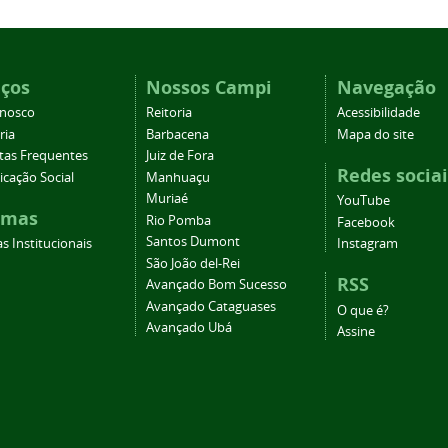
iços
Nossos Campi
Navegação
onosco
Reitoria
Acessibilidade
ria
Barbacena
Mapa do site
tas Frequentes
Juiz de Fora
Redes sociai
cação Social
Manhuaçu
Muriaé
YouTube
emas
Rio Pomba
Facebook
Santos Dumont
s Institucionais
Instagram
São João del-Rei
RSS
Avançado Bom Sucesso
Avançado Cataguases
O que é?
Avançado Ubá
Assine