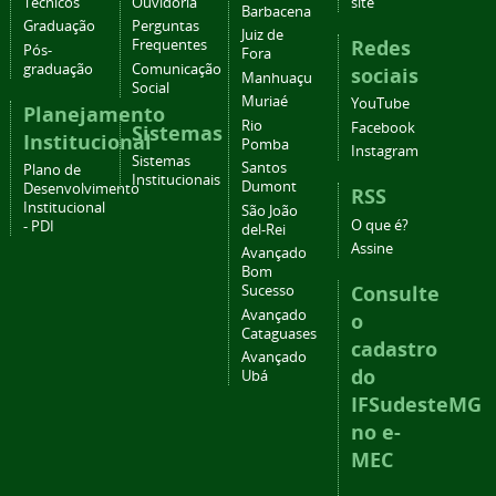
Técnicos
Ouvidoria
site
Barbacena
Graduação
Perguntas
Juiz de
Redes
Frequentes
Pós-
Fora
graduação
Comunicação
sociais
Manhuaçu
Social
Muriaé
YouTube
Planejamento
Rio
Facebook
Sistemas
Institucional
Pomba
Instagram
Sistemas
Santos
Plano de
Institucionais
Dumont
Desenvolvimento
RSS
Institucional
São João
O que é?
- PDI
del-Rei
Assine
Avançado
Bom
Consulte
Sucesso
Avançado
o
Cataguases
cadastro
Avançado
do
Ubá
IFSudesteMG
no e-
MEC