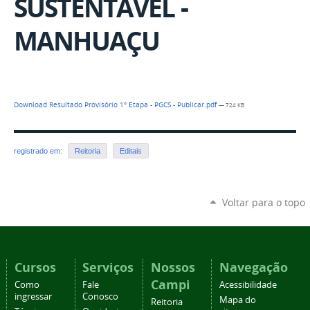
SUSTENTÁVEL -
MANHUAÇU
Download Resultado Provisório 1° Etapa - PGCS - Publicar.pdf
— 724 KB
registrado em:
Reitoria
Editais
Voltar para o topo
Cursos
Serviços
Nossos
Navegação
Campi
Como
Fale
Acessibilidade
ingressar
Conosco
Mapa do
Reitoria