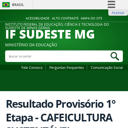
BRASIL
Acessar
Simplifique!
ACESSIBILIDADE
ALTO CONTRASTE
MAPA DO SITE
Comunica BR
INSTITUTO FEDERAL DE EDUCAÇÃO, CIÊNCIA E TECNOLOGIA DO
IF SUDESTE MG
SUDESTE DE MINAS GERAIS
Participe
Acesso à informação
MINISTÉRIO DA EDUCAÇÃO
Legislação
Buscar no portal
Bus
Canais
Fale Conosco
Perguntas frequentes
Comunicação Social
Resultado Provisório 1°
Etapa - CAFEICULTURA