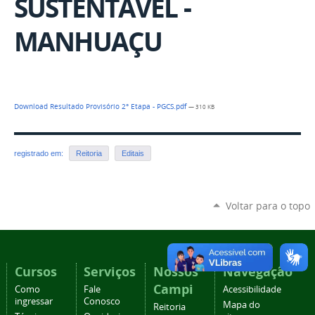
SUSTENTÁVEL -
MANHUAÇU
Download Resultado Provisório 2° Etapa - PGCS.pdf
— 310 KB
registrado em:
Reitoria
Editais
Voltar para o topo
Cursos
Serviços
Nossos
Navegação
Campi
Como
Fale
Acessibilidade
ingressar
Conosco
Mapa do
Reitoria