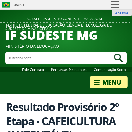
BRASIL
Acessar
Simplifique!
ACESSIBILIDADE
ALTO CONTRASTE
MAPA DO SITE
Comunica BR
INSTITUTO FEDERAL DE EDUCAÇÃO, CIÊNCIA E TECNOLOGIA DO
IF SUDESTE MG
SUDESTE DE MINAS GERAIS
Participe
Acesso à informação
MINISTÉRIO DA EDUCAÇÃO
Legislação
Buscar no portal
Bus
Canais
Fale Conosco
Perguntas frequentes
Comunicação Social
Resultado Provisório 2°
Etapa - CAFEICULTURA