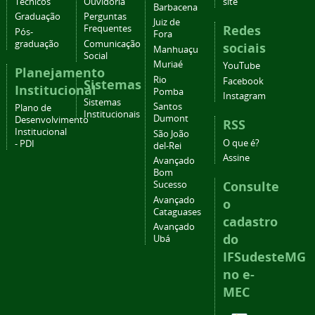
Técnicos
Ouvidoria
site
Barbacena
Graduação
Perguntas
Juiz de
Redes
Frequentes
Pós-
Fora
graduação
Comunicação
sociais
Manhuaçu
Social
Muriaé
YouTube
Planejamento
Rio
Facebook
Sistemas
Institucional
Pomba
Instagram
Sistemas
Santos
Plano de
Institucionais
Dumont
Desenvolvimento
RSS
Institucional
São João
O que é?
- PDI
del-Rei
Assine
Avançado
Bom
Consulte
Sucesso
Avançado
o
Cataguases
cadastro
Avançado
do
Ubá
IFSudesteMG
no e-
MEC